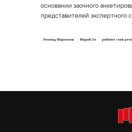
основании заочного анкетирова
представителей экспертного 
Леонид Маркелов
Марий Эл
рейтинг глав рег