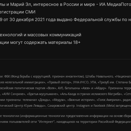
ы и Марий Эл, интересное в России и мире - ИА МедиаПот
регистрации СМИ
9 от 30 декабря 2021 года выдано Федеральной службы по н
ехнологий и массовых коммуникаций
ции могут содержать материалы 18+
и: ФБК (Фонд борьбы с коррупцией, признан иноагентом), Штабы Навального, «Национал
тив нелегальной иммиграции», «Правый сектор», УНА-УНСО, УПА, «Тризуб им. Степана
российская политическая партия «Воля», АУЕ, батальоны «Азов» и «Айдар». Признаны т
сра, «АУМ Синрике», «Братья-мусульмане», «Аль-Каида в странах исламского Магриба», «С
и признаны: телеканал «Дождь», «Медуза», «Важные истории», «Голос Америки», радио «
еский Центр Юрия Левады», Сахаровский центр. Instagram и Facebook (Metа) запрещены 
 технологии (информационные технологии предоставления информации на основе сбора
ениям пользователей сети "Интернет", находящихся на территории Российской Федерации)