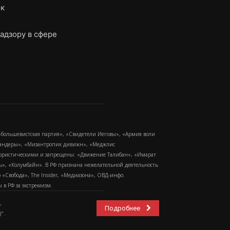
ок
адзору в сфере
-большевистская партия», «Свидетели Иеговы», «Армия воли
 Бандеры», «Мизантропик дивижн», «Меджлис
еррористическими и запрещены: «Движение Талибан», «Имарат
еть», «Колумбайн». В РФ признана нежелательной деятельность
Свобода», The Insider, «Медиазона», ОВД-инфо.
в РФ за экстремизм.
,
Подробнее
".