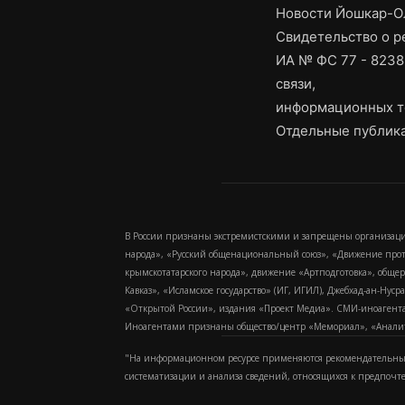
Новости Йошкар-Ол
Свидетельство о 
ИА № ФС 77 - 8238
связи,
информационных т
Отдельные публика
В России признаны экстремистскими и запрещены организаци
народа», «Русский общенациональный союз», «Движение про
крымскотатарского народа», движение «Артподготовка», обще
Кавказ», «Исламское государство» (ИГ, ИГИЛ), Джебхад-ан-Ну
«Открытой России», издания «Проект Медиа». СМИ-иноагентам
Иноагентами признаны общество/центр «Мемориал», «Аналитич
"На информационном ресурсе применяются рекомендательные
систематизации и анализа сведений, относящихся к предпочт