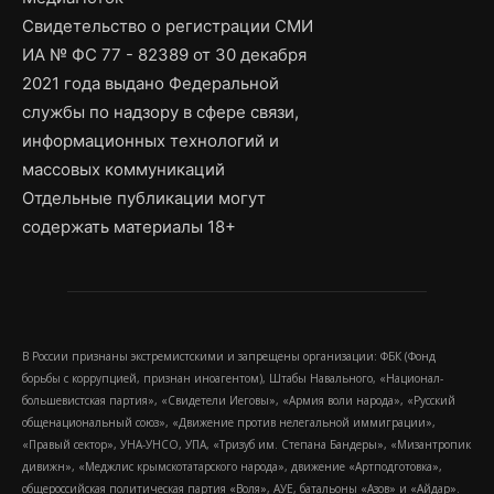
Свидетельство о регистрации СМИ
ИА № ФС 77 - 82389 от 30 декабря
2021 года выдано Федеральной
службы по надзору в сфере связи,
информационных технологий и
массовых коммуникаций
Отдельные публикации могут
содержать материалы 18+
В России признаны экстремистскими и запрещены организации: ФБК (Фонд
борьбы с коррупцией, признан иноагентом), Штабы Навального, «Национал-
большевистская партия», «Свидетели Иеговы», «Армия воли народа», «Русский
общенациональный союз», «Движение против нелегальной иммиграции»,
«Правый сектор», УНА-УНСО, УПА, «Тризуб им. Степана Бандеры», «Мизантропик
дивижн», «Меджлис крымскотатарского народа», движение «Артподготовка»,
общероссийская политическая партия «Воля», АУЕ, батальоны «Азов» и «Айдар».