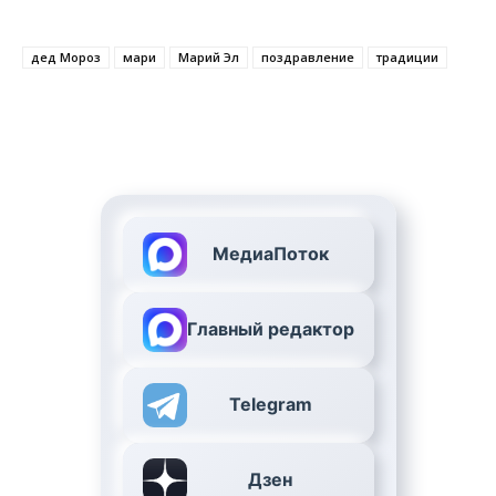
дед Мороз
мари
Марий Эл
поздравление
традиции
МедиаПоток
Главный редактор
Telegram
Дзен