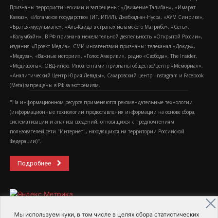
Признаны террористическими и запрещены: «Движение Талибан», «Имарат
Кавказ», «Исламское государство» (ИГ, ИГИЛ), Джебхад-ан-Нусра, «АУМ Синрике»,
«Братья-мусульмане», «Аль-Каида в странах исламского Магриба», «Сеть»,
«Колумбайн». В РФ признана нежелательной деятельность «Открытой России»,
издания «Проект Медиа». СМИ-иноагентами признаны: телеканал «Дождь»,
«Медуза», «Важные истории», «Голос Америки», радио «Свобода», The Insider,
«Медиазона», ОВД-инфо. Иноагентами признаны общество/центр «Мемориал»,
«Аналитический Центр Юрия Левады», Сахаровский центр. Instagram и Facebook
(Metа) запрещены в РФ за экстремизм.
"На информационном ресурсе применяются рекомендательные технологии
(информационные технологии предоставления информации на основе сбора,
систематизации и анализа сведений, относящихся к предпочтениям
пользователей сети "Интернет", находящихся на территории Российской
Федерации)".
Подробнее
Мы используем куки, в том числе в целях сбора статистических