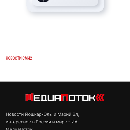
НОВОСТИ СМИ2
Новости Йошкар-Олы и Марий Эл,
интересное в России и мире - ИА
МедиаПоток