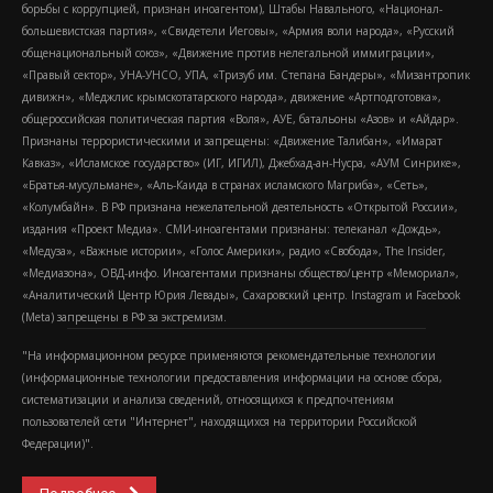
борьбы с коррупцией, признан иноагентом), Штабы Навального, «Национал-
большевистская партия», «Свидетели Иеговы», «Армия воли народа», «Русский
общенациональный союз», «Движение против нелегальной иммиграции»,
«Правый сектор», УНА-УНСО, УПА, «Тризуб им. Степана Бандеры», «Мизантропик
дивижн», «Меджлис крымскотатарского народа», движение «Артподготовка»,
общероссийская политическая партия «Воля», АУЕ, батальоны «Азов» и «Айдар».
Признаны террористическими и запрещены: «Движение Талибан», «Имарат
Кавказ», «Исламское государство» (ИГ, ИГИЛ), Джебхад-ан-Нусра, «АУМ Синрике»,
«Братья-мусульмане», «Аль-Каида в странах исламского Магриба», «Сеть»,
«Колумбайн». В РФ признана нежелательной деятельность «Открытой России»,
издания «Проект Медиа». СМИ-иноагентами признаны: телеканал «Дождь»,
«Медуза», «Важные истории», «Голос Америки», радио «Свобода», The Insider,
«Медиазона», ОВД-инфо. Иноагентами признаны общество/центр «Мемориал»,
«Аналитический Центр Юрия Левады», Сахаровский центр. Instagram и Facebook
(Metа) запрещены в РФ за экстремизм.
"На информационном ресурсе применяются рекомендательные технологии
(информационные технологии предоставления информации на основе сбора,
систематизации и анализа сведений, относящихся к предпочтениям
пользователей сети "Интернет", находящихся на территории Российской
Федерации)".