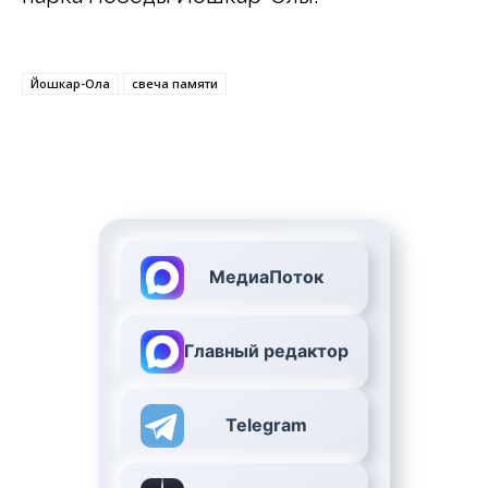
Йошкар-Ола
свеча памяти
МедиаПоток
Главный редактор
Telegram