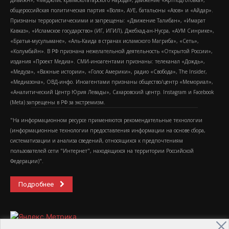
дивижн», «Меджлис крымскотатарского народа», движение «Артподготовка»,
общероссийская политическая партия «Воля», АУЕ, батальоны «Азов» и «Айдар».
Признаны террористическими и запрещены: «Движение Талибан», «Имарат
Кавказ», «Исламское государство» (ИГ, ИГИЛ), Джебхад-ан-Нусра, «АУМ Синрике»,
«Братья-мусульмане», «Аль-Каида в странах исламского Магриба», «Сеть»,
«Колумбайн». В РФ признана нежелательной деятельность «Открытой России»,
издания «Проект Медиа». СМИ-иноагентами признаны: телеканал «Дождь»,
«Медуза», «Важные истории», «Голос Америки», радио «Свобода», The Insider,
«Медиазона», ОВД-инфо. Иноагентами признаны общество/центр «Мемориал»,
«Аналитический Центр Юрия Левады», Сахаровский центр. Instagram и Facebook
(Metа) запрещены в РФ за экстремизм.
"На информационном ресурсе применяются рекомендательные технологии
(информационные технологии предоставления информации на основе сбора,
систематизации и анализа сведений, относящихся к предпочтениям
пользователей сети "Интернет", находящихся на территории Российской
Федерации)".
Подробнее