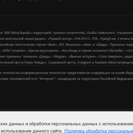
и: ФБК (Фонд борьбы с коррупцией, признан иноагентом), Штабы Навального, «Национал
тив нелегальной иммиграции», «Правый сектор», УНА-УНСО, УПА, «Тризуб им. Степана
российская политическая партия «Воля», АУЕ, батальоны «Азов» и «Айдар». Признаны т
сра, «АУМ Синрике», «Братья-мусульмане», «Аль-Каида в странах исламского Магриба», «С
и признаны: телеканал «Дождь», «Медуза», «Важные истории», «Голос Америки», радио «
еский Центр Юрия Левады», Сахаровский центр. Instagram и Facebook (Metа) запрещены 
 технологии (информационные технологии предоставления информации на основе сбора
ениям пользователей сети "Интернет", находящихся на территории Российской Федерации)
еских данных и обработки персональных данных с использовани
Для справки
Об издании
Пол
к
 использование данного сайта.
(Политика обработки персональн