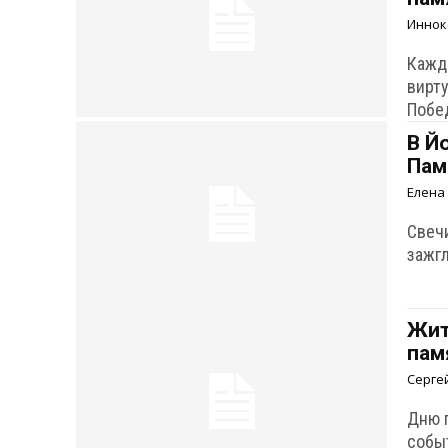
Иннок
Кажд
вирту
Побе
В Й
Пам
Елена
Свеч
зажг
Жит
пам
Серге
Дню 
событ