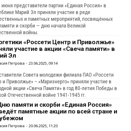
2 июня представители партии «Единая Россия» в
ублике Марий Эл приняли участие в ряде
ественных и памятных мероприятий, посвящённых
памяти и скорби — дню начала Великой
ественной войны.
ргетики «Россети Центр и Приволжье»
няли участие в акции «Свеча памяти» в
ий Эл
асия Петрова
-
23.06.2025, 09:14
ставители Совета молодежи филиала ПАО «Россети
р и Приволжье» – «Мариэнерго» приняли участие в
одной акции «Свеча Памяти» в год 80-летия Победы в
кой Отечественной войне 1941-1945 гг.
Дню памяти и скорби «Единая Россия»
ведёт памятные акции по всей стране и
рубежом
асия Петрова
-
20.06.2025, 11:20