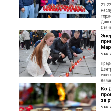
21-2
Респ
торж
Дню 
Отеч
Эне
при
Мар
Анаст
Пред
Цент
ежег
Вели
Ко 
про
за 
Анаст