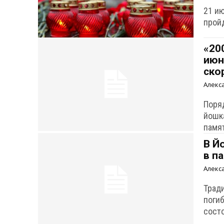
21 и
прой
«20
июн
ско
Алекс
Поря
йошк
памят
В Й
в п
Алекс
Трад
поги
сост