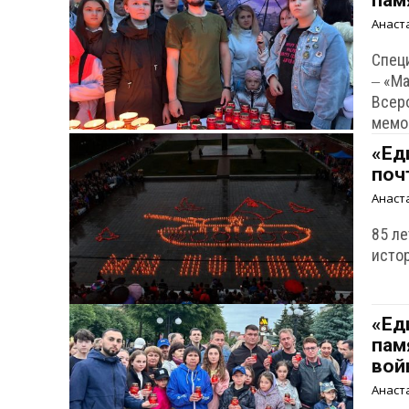
пам
Анаст
Спец
‒ «М
Всер
мемо
«Ед
поч
Анаст
85 ле
исто
«Ед
пам
вой
Анаст