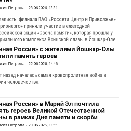
яти»
асия Петрова
-
23.06.2026, 13:31
иалисты филиала ПАО «Россети Центр и Приволжье»
ариэнерго» приняли участие в ежегодной
оссийской акции «Свеча памяти», которая прошла у
риального комплекса Воинской славы в Йошкар-Оле.
иная Россия» с жителями Йошкар-Олы
тили память героев
асия Петрова
-
22.06.2026, 14:46
т назад началась самая кровопролитная война в
рии человечества.
иная Россия» в Марий Эл почтилa
ять героев Великой Отечественной
ны в рамках Дня памяти и скорби
асия Петрова
-
23.06.2025, 11:55