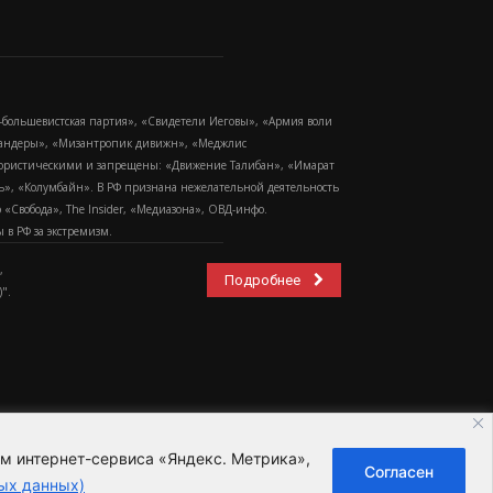
-большевистская партия», «Свидетели Иеговы», «Армия воли
 Бандеры», «Мизантропик дивижн», «Меджлис
еррористическими и запрещены: «Движение Талибан», «Имарат
еть», «Колумбайн». В РФ признана нежелательной деятельность
Свобода», The Insider, «Медиазона», ОВД-инфо.
в РФ за экстремизм.
,
Подробнее
".
ем интернет-сервиса «Яндекс. Метрика»,
Согласен
ьзовательское соглашение
ых данных)