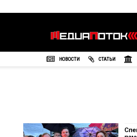
Информационное
агентство
"МедиаПоток"
НОВОСТИ
CТАТЬИ
Спе