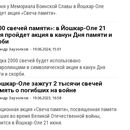
юня у Мемориала Воинской Славы в Йошкар-Оле
дет акция «Свеча памяти».
00 свечей памяти»: в Йошкар-Оле 21
я пройдет акция в канун Дня памяти и
рби
андр Заузолков
-
19.06.2024, 15:01
дка 2000 свечей будет использовано
аролинцами в символической акции в канун Дня
и и скорби.
ошкар-Оле зажгут 2 тысячи свечей
амять о погибших на войне
андр Заузолков
-
19.06.2023, 16:58
иционная акция «Свеча памяти», посвященная памяти
бших во время Великой Отечественной войны,
оится в Йошкар-Оле 21 июня.