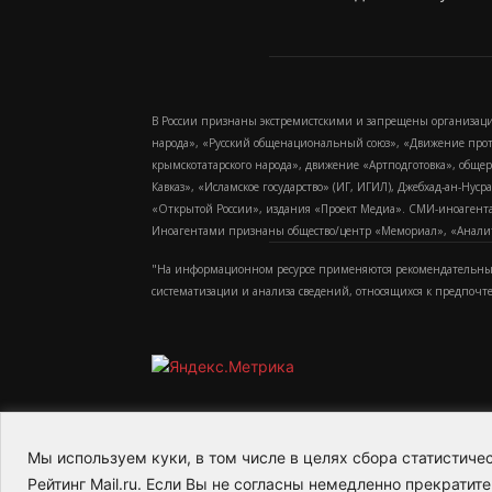
В России признаны экстремистскими и запрещены организаци
народа», «Русский общенациональный союз», «Движение про
крымскотатарского народа», движение «Артподготовка», обще
Кавказ», «Исламское государство» (ИГ, ИГИЛ), Джебхад-ан-Ну
«Открытой России», издания «Проект Медиа». СМИ-иноагентам
Иноагентами признаны общество/центр «Мемориал», «Аналитич
"На информационном ресурсе применяются рекомендательные
систематизации и анализа сведений, относящихся к предпочт
Мы используем куки, в том числе в целях сбора статистич
2015-2026- Информационное агентство МедиаПото
Рейтинг Mail.ru. Если Вы не согласны немедленно прекратите