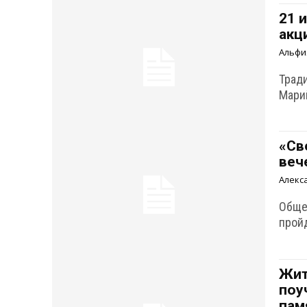
21 
акц
Альфи
Трад
Мари
«Св
веч
Алекс
Обще
пройд
Жит
поу
пам