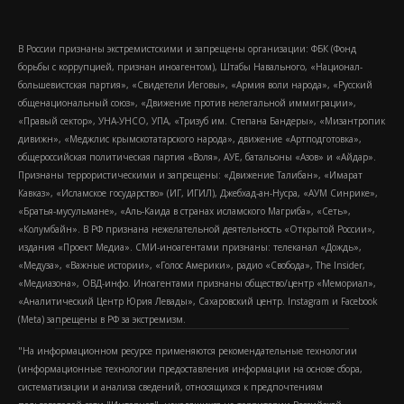
В России признаны экстремистскими и запрещены организации: ФБК (Фонд
борьбы с коррупцией, признан иноагентом), Штабы Навального, «Национал-
большевистская партия», «Свидетели Иеговы», «Армия воли народа», «Русский
общенациональный союз», «Движение против нелегальной иммиграции»,
«Правый сектор», УНА-УНСО, УПА, «Тризуб им. Степана Бандеры», «Мизантропик
дивижн», «Меджлис крымскотатарского народа», движение «Артподготовка»,
общероссийская политическая партия «Воля», АУЕ, батальоны «Азов» и «Айдар».
Признаны террористическими и запрещены: «Движение Талибан», «Имарат
Кавказ», «Исламское государство» (ИГ, ИГИЛ), Джебхад-ан-Нусра, «АУМ Синрике»,
«Братья-мусульмане», «Аль-Каида в странах исламского Магриба», «Сеть»,
«Колумбайн». В РФ признана нежелательной деятельность «Открытой России»,
издания «Проект Медиа». СМИ-иноагентами признаны: телеканал «Дождь»,
«Медуза», «Важные истории», «Голос Америки», радио «Свобода», The Insider,
«Медиазона», ОВД-инфо. Иноагентами признаны общество/центр «Мемориал»,
«Аналитический Центр Юрия Левады», Сахаровский центр. Instagram и Facebook
(Metа) запрещены в РФ за экстремизм.
"На информационном ресурсе применяются рекомендательные технологии
(информационные технологии предоставления информации на основе сбора,
систематизации и анализа сведений, относящихся к предпочтениям