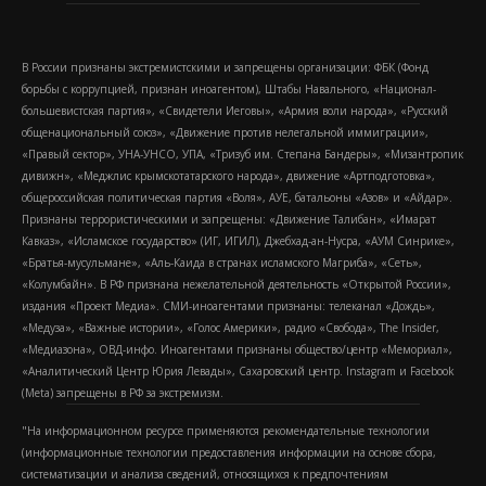
В России признаны экстремистскими и запрещены организации: ФБК (Фонд
борьбы с коррупцией, признан иноагентом), Штабы Навального, «Национал-
большевистская партия», «Свидетели Иеговы», «Армия воли народа», «Русский
общенациональный союз», «Движение против нелегальной иммиграции»,
«Правый сектор», УНА-УНСО, УПА, «Тризуб им. Степана Бандеры», «Мизантропик
дивижн», «Меджлис крымскотатарского народа», движение «Артподготовка»,
общероссийская политическая партия «Воля», АУЕ, батальоны «Азов» и «Айдар».
Признаны террористическими и запрещены: «Движение Талибан», «Имарат
Кавказ», «Исламское государство» (ИГ, ИГИЛ), Джебхад-ан-Нусра, «АУМ Синрике»,
«Братья-мусульмане», «Аль-Каида в странах исламского Магриба», «Сеть»,
«Колумбайн». В РФ признана нежелательной деятельность «Открытой России»,
издания «Проект Медиа». СМИ-иноагентами признаны: телеканал «Дождь»,
«Медуза», «Важные истории», «Голос Америки», радио «Свобода», The Insider,
«Медиазона», ОВД-инфо. Иноагентами признаны общество/центр «Мемориал»,
«Аналитический Центр Юрия Левады», Сахаровский центр. Instagram и Facebook
(Metа) запрещены в РФ за экстремизм.
"На информационном ресурсе применяются рекомендательные технологии
(информационные технологии предоставления информации на основе сбора,
систематизации и анализа сведений, относящихся к предпочтениям