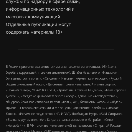
службы по надзору в сфере связи,
информационных технологий и
массовых коммуникаций
Отдельные публикации могут
содержать материалы 18+
В России признаны экстремистскими и запрещены организации: ФБК (Фонд
борьбы с коррупцией, признан иноагентом), Штабы Навального, «Национал-
большевистская партия», «Свидетели Иеговы», «Армия воли народа», «Русский
общенациональный союз», «Движение против нелегальной иммиграции»,
«Правый сектор», УНА-УНСО, УПА, «Тризуб им. Степана Бандеры», «Мизантропик
дивижн», «Меджлис крымскотатарского народа», движение «Артподготовка»,
общероссийская политическая партия «Воля», АУЕ, батальоны «Азов» и «Айдар».
Признаны террористическими и запрещены: «Движение Талибан», «Имарат
Кавказ», «Исламское государство» (ИГ, ИГИЛ), Джебхад-ан-Нусра, «АУМ Синрике»,
«Братья-мусульмане», «Аль-Каида в странах исламского Магриба», «Сеть»,
«Колумбайн». В РФ признана нежелательной деятельность «Открытой России»,
издания «Проект Медиа». СМИ-иноагентами признаны: телеканал «Дождь»,