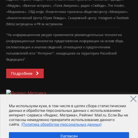
«Медуза», «Важные истории», «Голос Америки», радио «Свобода», The Insider,
«Медиазона», ОВД-инфо. Иноагентами признаны общество/центр «Мемориал»,
«Аналитический Центр Юрия Левады», Сахаровский центр. Instagram и Facebook
(Metа) запрещены в РФ за экстремизм.
"На информационном ресурсе применяются рекомендательные технологии
(информационные технологии предоставления информации на основе сбора,
систематизации и анализа сведений, относящихся к предпочтениям
пользователей сети "Интернет", находящихся на территории Российской
Федерации)".
Подробнее
Мы используем куки, в том числе в целях сбора статистических
данных и обработки персональных данных с использованием
интернет-сервиса «Яндекс. Метрика», Рейтинг Mail.ru. Если Вы не
2015-2026- Информационное агентство МедиаПоток
согласны немедленно прекратите использование данного
сайта.
(Политика обработки персональных данных)
Для справки
Об издании
Пользовательское соглашение
Согласен
Политика обработки персональных данных