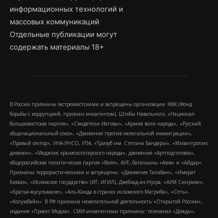
информационных технологий и
массовых коммуникаций
Отдельные публикации могут
содержать материалы 18+
В России признаны экстремистскими и запрещены организации: ФБК (Фонд
борьбы с коррупцией, признан иноагентом), Штабы Навального, «Национал-
большевистская партия», «Свидетели Иеговы», «Армия воли народа», «Русский
общенациональный союз», «Движение против нелегальной иммиграции»,
«Правый сектор», УНА-УНСО, УПА, «Тризуб им. Степана Бандеры», «Мизантропик
дивижн», «Меджлис крымскотатарского народа», движение «Артподготовка»,
общероссийская политическая партия «Воля», АУЕ, батальоны «Азов» и «Айдар».
Признаны террористическими и запрещены: «Движение Талибан», «Имарат
Кавказ», «Исламское государство» (ИГ, ИГИЛ), Джебхад-ан-Нусра, «АУМ Синрике»,
«Братья-мусульмане», «Аль-Каида в странах исламского Магриба», «Сеть»,
«Колумбайн». В РФ признана нежелательной деятельность «Открытой России»,
издания «Проект Медиа». СМИ-иноагентами признаны: телеканал «Дождь»,