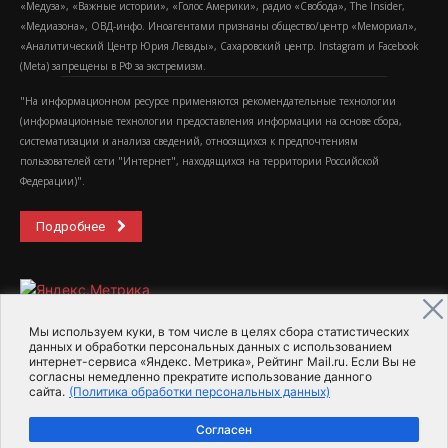
«Медуза», «Важные истории», «Голос Америки», радио «Свобода», The Insider,
«Медиазона», ОВД-инфо. Иноагентами признаны общество/центр «Мемориал»,
«Аналитический Центр Юрия Левады», Сахаровский центр. Instagram и Facebook
(Metа) запрещены в РФ за экстремизм.
"На информационном ресурсе применяются рекомендательные технологии
(информационные технологии предоставления информации на основе сбора,
систематизации и анализа сведений, относящихся к предпочтениям
пользователей сети "Интернет", находящихся на территории Российской
Федерации)".
Подробнее
Мы используем куки, в том числе в целях сбора статистических
данных и обработки персональных данных с использованием
интернет-сервиса «Яндекс. Метрика», Рейтинг Mail.ru. Если Вы не
2015-2026- Информационное агентство МедиаПоток
согласны немедленно прекратите использование данного
сайта.
(Политика обработки персональных данных)
Для справки
Об издании
Пользовательское соглашение
Согласен
Политика обработки персональных данных