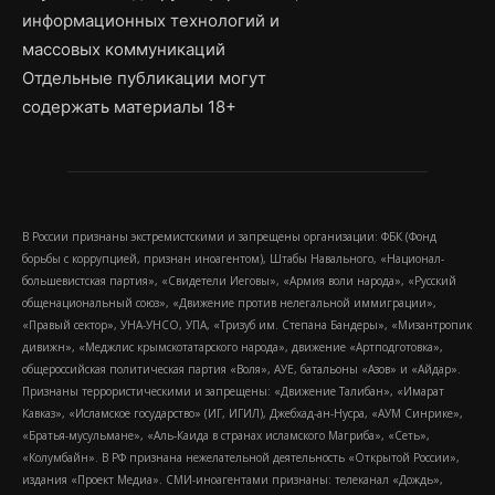
информационных технологий и
массовых коммуникаций
Отдельные публикации могут
содержать материалы 18+
В России признаны экстремистскими и запрещены организации: ФБК (Фонд
борьбы с коррупцией, признан иноагентом), Штабы Навального, «Национал-
большевистская партия», «Свидетели Иеговы», «Армия воли народа», «Русский
общенациональный союз», «Движение против нелегальной иммиграции»,
«Правый сектор», УНА-УНСО, УПА, «Тризуб им. Степана Бандеры», «Мизантропик
дивижн», «Меджлис крымскотатарского народа», движение «Артподготовка»,
общероссийская политическая партия «Воля», АУЕ, батальоны «Азов» и «Айдар».
Признаны террористическими и запрещены: «Движение Талибан», «Имарат
Кавказ», «Исламское государство» (ИГ, ИГИЛ), Джебхад-ан-Нусра, «АУМ Синрике»,
«Братья-мусульмане», «Аль-Каида в странах исламского Магриба», «Сеть»,
«Колумбайн». В РФ признана нежелательной деятельность «Открытой России»,
издания «Проект Медиа». СМИ-иноагентами признаны: телеканал «Дождь»,