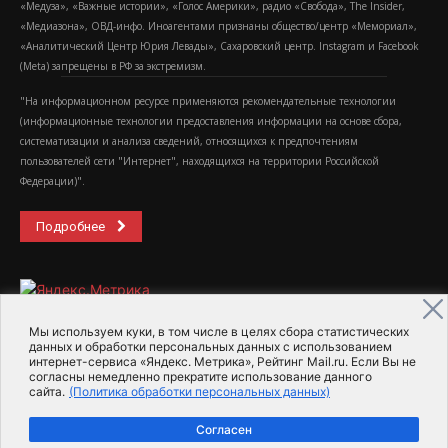
«Медуза», «Важные истории», «Голос Америки», радио «Свобода», The Insider,
«Медиазона», ОВД-инфо. Иноагентами признаны общество/центр «Мемориал»,
«Аналитический Центр Юрия Левады», Сахаровский центр. Instagram и Facebook
(Metа) запрещены в РФ за экстремизм.
"На информационном ресурсе применяются рекомендательные технологии
(информационные технологии предоставления информации на основе сбора,
систематизации и анализа сведений, относящихся к предпочтениям
пользователей сети "Интернет", находящихся на территории Российской
Федерации)".
Подробнее
Мы используем куки, в том числе в целях сбора статистических
данных и обработки персональных данных с использованием
интернет-сервиса «Яндекс. Метрика», Рейтинг Mail.ru. Если Вы не
2015-2026- Информационное агентство МедиаПоток
согласны немедленно прекратите использование данного
сайта.
(Политика обработки персональных данных)
Для справки
Об издании
Пользовательское соглашение
Согласен
Политика обработки персональных данных