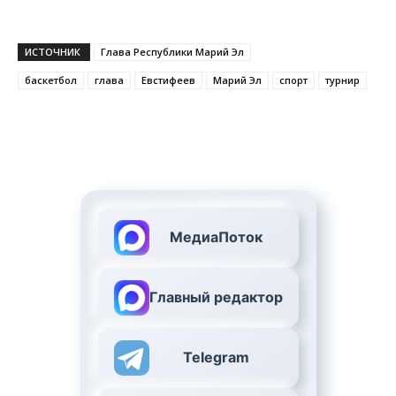
ИСТОЧНИК
Глава Республики Марий Эл
баскетбол
глава
Евстифеев
Марий Эл
спорт
турнир
МедиаПоток
Главный редактор
Telegram