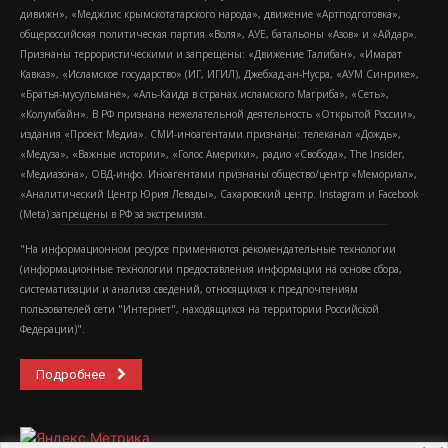
дивижн», «Меджлис крымскотатарского народа», движение «Артподготовка»,
общероссийская политическая партия «Воля», АУЕ, батальоны «Азов» и «Айдар».
Признаны террористическими и запрещены: «Движение Талибан», «Имарат
Кавказ», «Исламское государство» (ИГ, ИГИЛ), Джебхад-ан-Нусра, «АУМ Синрике»,
«Братья-мусульмане», «Аль-Каида в странах исламского Магриба», «Сеть»,
«Колумбайн». В РФ признана нежелательной деятельность «Открытой России»,
издания «Проект Медиа». СМИ-иноагентами признаны: телеканал «Дождь»,
«Медуза», «Важные истории», «Голос Америки», радио «Свобода», The Insider,
«Медиазона», ОВД-инфо. Иноагентами признаны общество/центр «Мемориал»,
«Аналитический Центр Юрия Левады», Сахаровский центр. Instagram и Facebook
(Metа) запрещены в РФ за экстремизм.
"На информационном ресурсе применяются рекомендательные технологии
(информационные технологии предоставления информации на основе сбора,
систематизации и анализа сведений, относящихся к предпочтениям
пользователей сети "Интернет", находящихся на территории Российской
Федерации)".
Подробнее