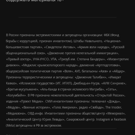
В России признаны экстремистскими и запрещены организации: ФБК (Фонд
борьбы с коррупцией, признан иноагентом), Штабы Навального, «Национал-
большевистская партия», «Свидетели Иеговы», «Армия воли народа», «Русский
общенациональный союз», «Движение против нелегальной иммиграции»,
«Правый сектор», УНА-УНСО, УПА, «Тризуб им. Степана Бандеры», «Мизантропик
дивижн», «Меджлис крымскотатарского народа», движение «Артподготовка»,
общероссийская политическая партия «Воля», АУЕ, батальоны «Азов» и «Айдар».
Признаны террористическими и запрещены: «Движение Талибан», «Имарат
Кавказ», «Исламское государство» (ИГ, ИГИЛ), Джебхад-ан-Нусра, «АУМ Синрике»,
«Братья-мусульмане», «Аль-Каида в странах исламского Магриба», «Сеть»,
«Колумбайн». В РФ признана нежелательной деятельность «Открытой России»,
издания «Проект Медиа». СМИ-иноагентами признаны: телеканал «Дождь»,
«Медуза», «Важные истории», «Голос Америки», радио «Свобода», The Insider,
«Медиазона», ОВД-инфо. Иноагентами признаны общество/центр «Мемориал»,
«Аналитический Центр Юрия Левады», Сахаровский центр. Instagram и Facebook
(Metа) запрещены в РФ за экстремизм.