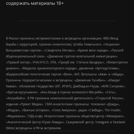
содержать материалы 18+
В России признаны экстремистскими и запрещены организации: ФБК (Фонд
борьбы с коррупцией, признан иноагентом), Штабы Навального, «Национал-
большевистская партия», «Свидетели Иеговы», «Армия воли народа», «Русский
общенациональный союз», «Движение против нелегальной иммиграции»,
«Правый сектор», УНА-УНСО, УПА, «Тризуб им. Степана Бандеры», «Мизантропик
дивижн», «Меджлис крымскотатарского народа», движение «Артподготовка»,
общероссийская политическая партия «Воля», АУЕ, батальоны «Азов» и «Айдар».
Признаны террористическими и запрещены: «Движение Талибан», «Имарат
Кавказ», «Исламское государство» (ИГ, ИГИЛ), Джебхад-ан-Нусра, «АУМ Синрике»,
«Братья-мусульмане», «Аль-Каида в странах исламского Магриба», «Сеть»,
«Колумбайн». В РФ признана нежелательной деятельность «Открытой России»,
издания «Проект Медиа». СМИ-иноагентами признаны: телеканал «Дождь»,
«Медуза», «Важные истории», «Голос Америки», радио «Свобода», The Insider,
«Медиазона», ОВД-инфо. Иноагентами признаны общество/центр «Мемориал»,
«Аналитический Центр Юрия Левады», Сахаровский центр. Instagram и Facebook
(Metа) запрещены в РФ за экстремизм.