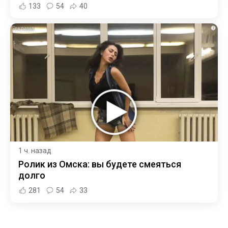
133
54
40
i
1 ч. назад
Ролик из Омска: вы будете смеяться
долго
281
54
33