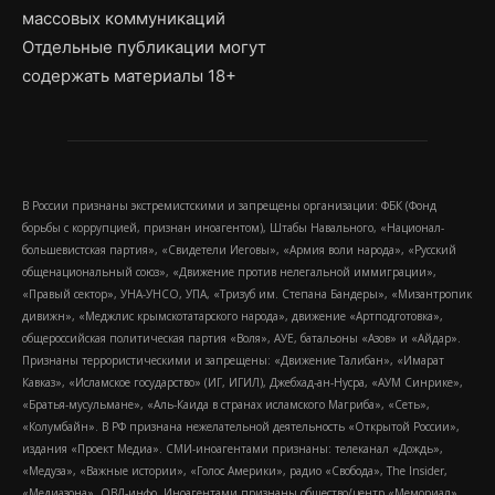
массовых коммуникаций
Отдельные публикации могут
содержать материалы 18+
В России признаны экстремистскими и запрещены организации: ФБК (Фонд
борьбы с коррупцией, признан иноагентом), Штабы Навального, «Национал-
большевистская партия», «Свидетели Иеговы», «Армия воли народа», «Русский
общенациональный союз», «Движение против нелегальной иммиграции»,
«Правый сектор», УНА-УНСО, УПА, «Тризуб им. Степана Бандеры», «Мизантропик
дивижн», «Меджлис крымскотатарского народа», движение «Артподготовка»,
общероссийская политическая партия «Воля», АУЕ, батальоны «Азов» и «Айдар».
Признаны террористическими и запрещены: «Движение Талибан», «Имарат
Кавказ», «Исламское государство» (ИГ, ИГИЛ), Джебхад-ан-Нусра, «АУМ Синрике»,
«Братья-мусульмане», «Аль-Каида в странах исламского Магриба», «Сеть»,
«Колумбайн». В РФ признана нежелательной деятельность «Открытой России»,
издания «Проект Медиа». СМИ-иноагентами признаны: телеканал «Дождь»,
«Медуза», «Важные истории», «Голос Америки», радио «Свобода», The Insider,
«Медиазона», ОВД-инфо. Иноагентами признаны общество/центр «Мемориал»,