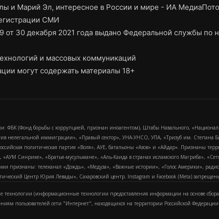
ы и Марий Эл, интересное в России и мире - ИА МедиаПот
регистрации СМИ
9 от 30 декабря 2021 года выдано Федеральной службы по н
ехнологий и массовых коммуникаций
ции могут содержать материалы 18+
и: ФБК (Фонд борьбы с коррупцией, признан иноагентом), Штабы Навального, «Национал
тив нелегальной иммиграции», «Правый сектор», УНА-УНСО, УПА, «Тризуб им. Степана
российская политическая партия «Воля», АУЕ, батальоны «Азов» и «Айдар». Признаны т
сра, «АУМ Синрике», «Братья-мусульмане», «Аль-Каида в странах исламского Магриба», «С
и признаны: телеканал «Дождь», «Медуза», «Важные истории», «Голос Америки», радио «
еский Центр Юрия Левады», Сахаровский центр. Instagram и Facebook (Metа) запрещены 
 технологии (информационные технологии предоставления информации на основе сбора
ениям пользователей сети "Интернет", находящихся на территории Российской Федерации)