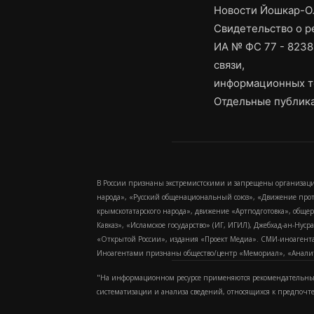
Новости Йошкар-Ол
Свидетельство о 
ИА № ФС 77 - 8238
связи,
информационных т
Отдельные публика
В России признаны экстремистскими и запрещены организаци
народа», «Русский общенациональный союз», «Движение про
крымскотатарского народа», движение «Артподготовка», обще
Кавказ», «Исламское государство» (ИГ, ИГИЛ), Джебхад-ан-Ну
«Открытой России», издания «Проект Медиа». СМИ-иноагентам
Иноагентами признаны общество/центр «Мемориал», «Аналитич
"На информационном ресурсе применяются рекомендательные
систематизации и анализа сведений, относящихся к предпочт