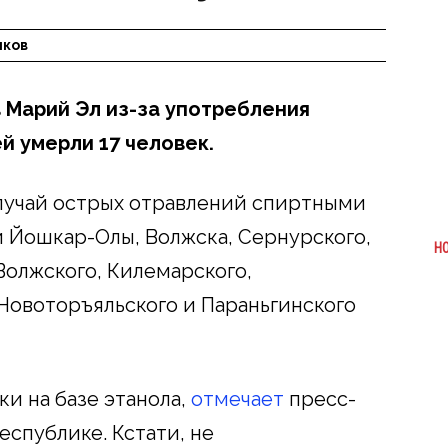
лков
в Марий Эл из-за употребления
 умерли 17 человек.
случай острых отравлений спиртными
 Йошкар-Олы, Волжска, Сернурского,
Н
Волжского, Килемарского,
Новоторъяльского и Параньгинского
ки на базе этанола,
отмечает
пресс-
еспублике. Кстати, не