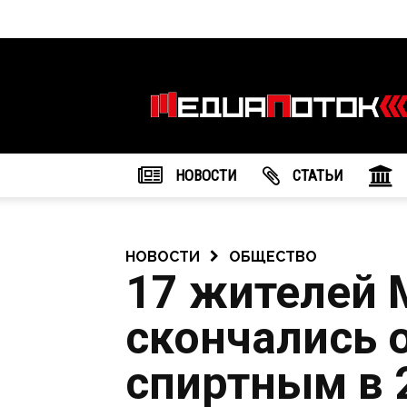
Информационное
агентство
"МедиаПоток"
НОВОСТИ
CТАТЬИ
НОВОСТИ
ОБЩЕСТВО
17 жителей 
скончались 
спиртным в 