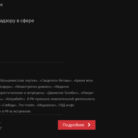
ок
адзору в сфере
-большевистская партия», «Свидетели Иеговы», «Армия воли
 Бандеры», «Мизантропик дивижн», «Меджлис
еррористическими и запрещены: «Движение Талибан», «Имарат
еть», «Колумбайн». В РФ признана нежелательной деятельность
Свобода», The Insider, «Медиазона», ОВД-инфо.
в РФ за экстремизм.
,
Подробнее
".