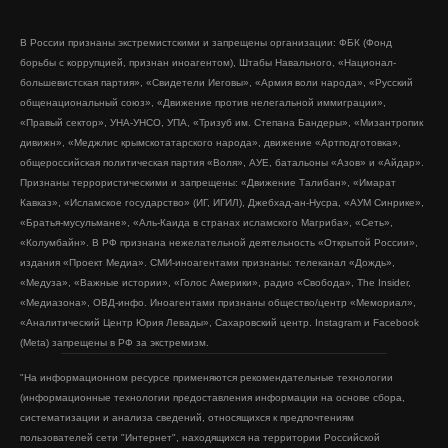
В России признаны экстремистскими и запрещены организации: ФБК (Фонд
борьбы с коррупцией, признан иноагентом), Штабы Навального, «Национал-
большевистская партия», «Свидетели Иеговы», «Армия воли народа», «Русский
общенациональный союз», «Движение против нелегальной иммиграции»,
«Правый сектор», УНА-УНСО, УПА, «Тризуб им. Степана Бандеры», «Мизантропик
дивижн», «Меджлис крымскотатарского народа», движение «Артподготовка»,
общероссийская политическая партия «Воля», АУЕ, батальоны «Азов» и «Айдар».
Признаны террористическими и запрещены: «Движение Талибан», «Имарат
Кавказ», «Исламское государство» (ИГ, ИГИЛ), Джебхад-ан-Нусра, «АУМ Синрике»,
«Братья-мусульмане», «Аль-Каида в странах исламского Магриба», «Сеть»,
«Колумбайн». В РФ признана нежелательной деятельность «Открытой России»,
издания «Проект Медиа». СМИ-иноагентами признаны: телеканал «Дождь»,
«Медуза», «Важные истории», «Голос Америки», радио «Свобода», The Insider,
«Медиазона», ОВД-инфо. Иноагентами признаны общество/центр «Мемориал»,
«Аналитический Центр Юрия Левады», Сахаровский центр. Instagram и Facebook
(Metа) запрещены в РФ за экстремизм.
"На информационном ресурсе применяются рекомендательные технологии
(информационные технологии предоставления информации на основе сбора,
систематизации и анализа сведений, относящихся к предпочтениям
пользователей сети "Интернет", находящихся на территории Российской