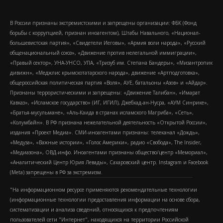
В России признаны экстремистскими и запрещены организации: ФБК (Фонд
борьбы с коррупцией, признан иноагентом), Штабы Навального, «Национал-
большевистская партия», «Свидетели Иеговы», «Армия воли народа», «Русский
общенациональный союз», «Движение против нелегальной иммиграции»,
«Правый сектор», УНА-УНСО, УПА, «Тризуб им. Степана Бандеры», «Мизантропик
дивижн», «Меджлис крымскотатарского народа», движение «Артподготовка»,
общероссийская политическая партия «Воля», АУЕ, батальоны «Азов» и «Айдар».
Признаны террористическими и запрещены: «Движение Талибан», «Имарат
Кавказ», «Исламское государство» (ИГ, ИГИЛ), Джебхад-ан-Нусра, «АУМ Синрике»,
«Братья-мусульмане», «Аль-Каида в странах исламского Магриба», «Сеть»,
«Колумбайн». В РФ признана нежелательной деятельность «Открытой России»,
издания «Проект Медиа». СМИ-иноагентами признаны: телеканал «Дождь»,
«Медуза», «Важные истории», «Голос Америки», радио «Свобода», The Insider,
«Медиазона», ОВД-инфо. Иноагентами признаны общество/центр «Мемориал»,
«Аналитический Центр Юрия Левады», Сахаровский центр. Instagram и Facebook
(Metа) запрещены в РФ за экстремизм.
"На информационном ресурсе применяются рекомендательные технологии
(информационные технологии предоставления информации на основе сбора,
систематизации и анализа сведений, относящихся к предпочтениям
пользователей сети "Интернет", находящихся на территории Российской