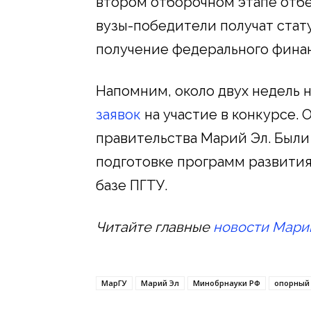
втором отборочном этапе отбе
вузы-победители получат стату
получение федерального финан
Напомним, около двух недель 
заявок
на участие в конкурсе.
правительства Марий Эл. Был
подготовке программ развития 
базе ПГТУ.
Читайте главные
новости Мари
МарГУ
Марий Эл
Минобрнауки РФ
опорный