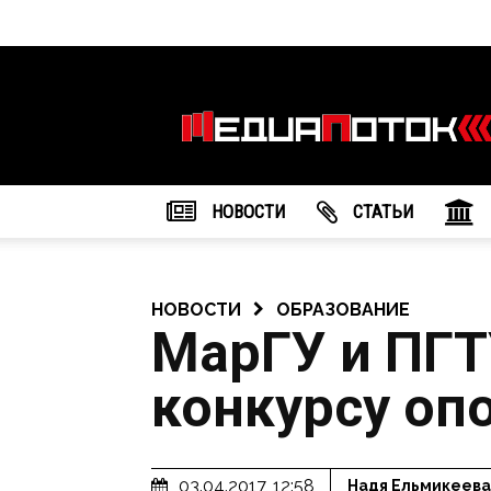
Информационное
агентство
"МедиаПоток"
НОВОСТИ
CТАТЬИ
НОВОСТИ
ОБРАЗОВАНИЕ
МарГУ и ПГ
конкурсу оп
03.04.2017, 12:58
Надя Ельмикеева