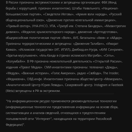
В России признаны экстремистскими и запрещены организации: ФБК (Фонд
борьбы с коррупцией, признан иноагентом), Штабы Навального, «Национал-
большевистская партия», «Свидетели Иеговы», «Армия воли народа», «Русский
общенациональный союз», «Движение против нелегальной иммиграции»,
«Правый сектор», УНА-УНСО, УПА, «Тризуб им. Степана Бандеры», «Мизантропик
дивижн», «Меджлис крымскотатарского народа», движение «Артподготовка»,
общероссийская политическая партия «Воля», АУЕ, батальоны «Азов» и «Айдар».
Признаны террористическими и запрещены: «Движение Талибан», «Имарат
Кавказ», «Исламское государство» (ИГ, ИГИЛ), Джебхад-ан-Нусра, «АУМ Синрике»,
«Братья-мусульмане», «Аль-Каида в странах исламского Магриба», «Сеть»,
«Колумбайн». В РФ признана нежелательной деятельность «Открытой России»,
издания «Проект Медиа». СМИ-иноагентами признаны: телеканал «Дождь»,
«Медуза», «Важные истории», «Голос Америки», радио «Свобода», The Insider,
«Медиазона», ОВД-инфо. Иноагентами признаны общество/центр «Мемориал»,
«Аналитический Центр Юрия Левады», Сахаровский центр. Instagram и Facebook
(Metа) запрещены в РФ за экстремизм.
"На информационном ресурсе применяются рекомендательные технологии
(информационные технологии предоставления информации на основе сбора,
систематизации и анализа сведений, относящихся к предпочтениям
пользователей сети "Интернет", находящихся на территории Российской
Федерации)".