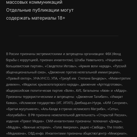
массовых коммуникаций
Отдельные публикации могут
содержать материалы 18+
В России признаны экстремистскими и запрещены организации: ФБК (Фонд
борьбы с коррупцией, признан иноагентом), Штабы Навального, «Национал-
большевистская партия», «Свидетели Иеговы», «Армия воли народа», «Русский
общенациональный союз», «Движение против нелегальной иммиграции»,
«Правый сектор», УНА-УНСО, УПА, «Тризуб им. Степана Бандеры», «Мизантропик
дивижн», «Меджлис крымскотатарского народа», движение «Артподготовка»,
общероссийская политическая партия «Воля», АУЕ, батальоны «Азов» и «Айдар».
Признаны террористическими и запрещены: «Движение Талибан», «Имарат
Кавказ», «Исламское государство» (ИГ, ИГИЛ), Джебхад-ан-Нусра, «АУМ Синрике»,
«Братья-мусульмане», «Аль-Каида в странах исламского Магриба», «Сеть»,
«Колумбайн». В РФ признана нежелательной деятельность «Открытой России»,
издания «Проект Медиа». СМИ-иноагентами признаны: телеканал «Дождь»,
«Медуза», «Важные истории», «Голос Америки», радио «Свобода», The Insider,
«Медиазона», ОВД-инфо. Иноагентами признаны общество/центр «Мемориал»,