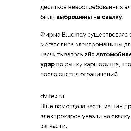
десятков невостребованных э
были
выброшены на свалку
.
Фирма BlueIndy существовала 
мегаполиса электромашины д
насчитывалось
280 автомобил
удар
по рынку каршеринга, чт
после снятия ограничений.
dvitex.ru
BlueIndy отдала часть машин д
электрокаров увезли на свалку
запчасти.