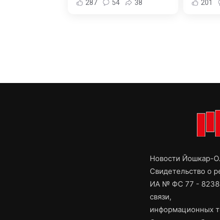
287
54
38
201
Новости Йошкар-Ол
Свидетельство о 
ИА № ФС 77 - 8238
связи,
информационных т