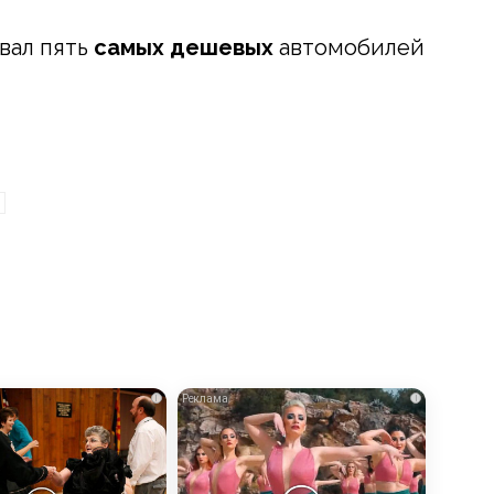
вал пять
самых дешевых
автомобилей
i
i