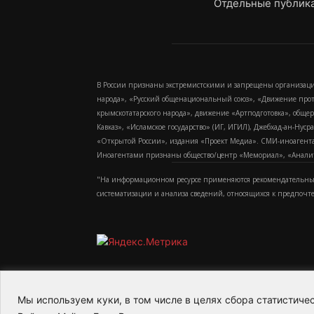
Отдельные публика
В России признаны экстремистскими и запрещены организаци
народа», «Русский общенациональный союз», «Движение про
крымскотатарского народа», движение «Артподготовка», обще
Кавказ», «Исламское государство» (ИГ, ИГИЛ), Джебхад-ан-Ну
«Открытой России», издания «Проект Медиа». СМИ-иноагентам
Иноагентами признаны общество/центр «Мемориал», «Аналитич
"На информационном ресурсе применяются рекомендательные
систематизации и анализа сведений, относящихся к предпочт
Мы используем куки, в том числе в целях сбора статистич
2015-2026- Информационное агентство МедиаПото