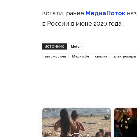
Кстати, ранее
МедиаПоток
наз
в России в июне 2020 года…
ИСТОЧНИК
Motor
автомобили
Марий Эл
свалка
электрокары
i