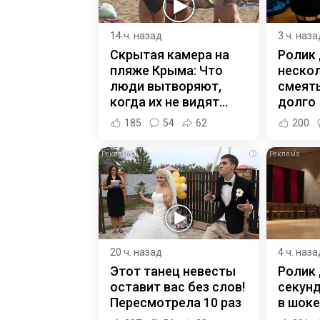
14 ч. назад
3 ч. наза
Скрытая камера на
Ролик
пляже Крыма: Что
нескол
люди вытворяют,
смеять
когда их не видят...
долго
185
54
62
200
i
20 ч. назад
4 ч. наза
Этот танец невесты
Ролик 
оставит вас без слов!
секунд
Пересмотрела 10 раз
в шоке