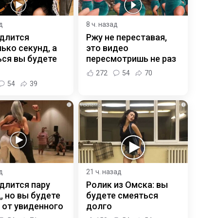
д
8 ч. назад
 длится
Ржу не переставая,
ько секунд, а
это видео
ся вы будете
пересмотришь не раз
272
54
70
54
39
i
i
д
21 ч. назад
длится пару
Ролик из Омска: вы
, но вы будете
будете смеяться
 от увиденного
долго