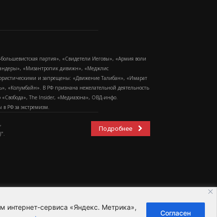
-большевистская партия», «Свидетели Иеговы», «Армия воли
 Бандеры», «Мизантропик дивижн», «Меджлис
еррористическими и запрещены: «Движение Талибан», «Имарат
еть», «Колумбайн». В РФ признана нежелательной деятельность
Свобода», The Insider, «Медиазона», ОВД-инфо.
в РФ за экстремизм.
,
Подробнее
".
ем интернет-сервиса «Яндекс. Метрика»,
Согласен
ьзовательское соглашение