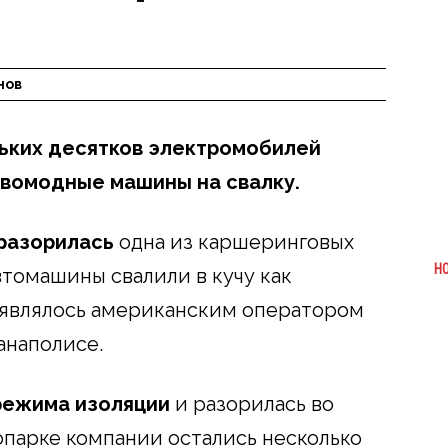
нов
ьких десятков электромобилей
овомодные машины на свалку.
разорилась
одна из каршеринговых
Н
втомашины свалили в кучу как
 являлось американским оператором
анаполисе.
режима изоляции
и разорилась во
опарке компании остались несколько