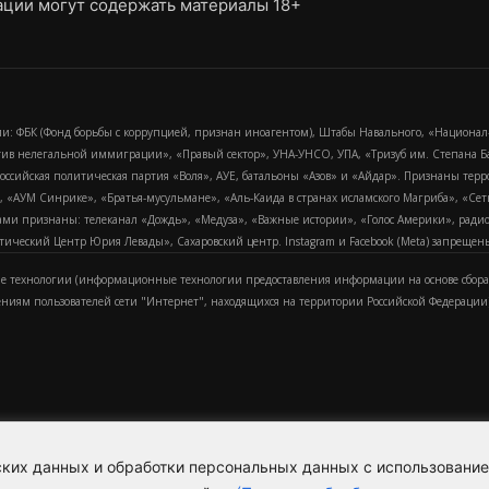
ции могут содержать материалы 18+
и: ФБК (Фонд борьбы с коррупцией, признан иноагентом), Штабы Навального, «Национал
тив нелегальной иммиграции», «Правый сектор», УНА-УНСО, УПА, «Тризуб им. Степана
российская политическая партия «Воля», АУЕ, батальоны «Азов» и «Айдар». Признаны т
сра, «АУМ Синрике», «Братья-мусульмане», «Аль-Каида в странах исламского Магриба», «С
и признаны: телеканал «Дождь», «Медуза», «Важные истории», «Голос Америки», радио «
еский Центр Юрия Левады», Сахаровский центр. Instagram и Facebook (Metа) запрещены 
 технологии (информационные технологии предоставления информации на основе сбора
ениям пользователей сети "Интернет", находящихся на территории Российской Федерации)
еских данных и обработки персональных данных с использовани
Для справки
Об издании
Пол
к