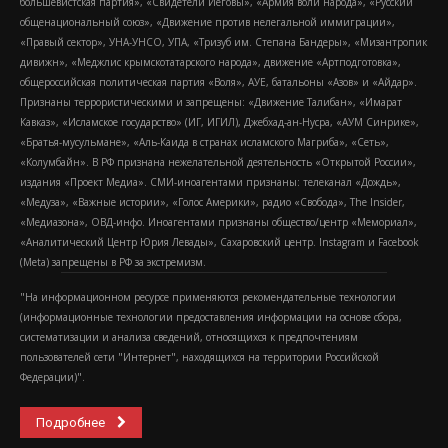
большевистская партия», «Свидетели Иеговы», «Армия воли народа», «Русский
общенациональный союз», «Движение против нелегальной иммиграции»,
«Правый сектор», УНА-УНСО, УПА, «Тризуб им. Степана Бандеры», «Мизантропик
дивижн», «Меджлис крымскотатарского народа», движение «Артподготовка»,
общероссийская политическая партия «Воля», АУЕ, батальоны «Азов» и «Айдар».
Признаны террористическими и запрещены: «Движение Талибан», «Имарат
Кавказ», «Исламское государство» (ИГ, ИГИЛ), Джебхад-ан-Нусра, «АУМ Синрике»,
«Братья-мусульмане», «Аль-Каида в странах исламского Магриба», «Сеть»,
«Колумбайн». В РФ признана нежелательной деятельность «Открытой России»,
издания «Проект Медиа». СМИ-иноагентами признаны: телеканал «Дождь»,
«Медуза», «Важные истории», «Голос Америки», радио «Свобода», The Insider,
«Медиазона», ОВД-инфо. Иноагентами признаны общество/центр «Мемориал»,
«Аналитический Центр Юрия Левады», Сахаровский центр. Instagram и Facebook
(Metа) запрещены в РФ за экстремизм.
"На информационном ресурсе применяются рекомендательные технологии
(информационные технологии предоставления информации на основе сбора,
систематизации и анализа сведений, относящихся к предпочтениям
пользователей сети "Интернет", находящихся на территории Российской
Федерации)".
Подробнее