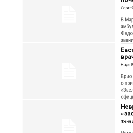
поч
Серге
В Ма
амбу
Федо
зван
Евс
вра
Надя 
Врио
о пр
«Зас
офиц
Нев
«за
Женя 
Ната