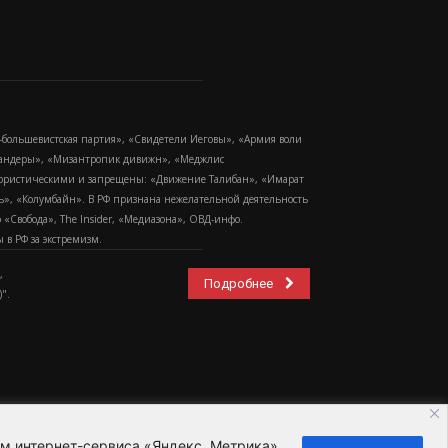
-большевистская партия», «Свидетели Иеговы», «Армия воли
 Бандеры», «Мизантропик дивижн», «Меджлис
еррористическими и запрещены: «Движение Талибан», «Имарат
еть», «Колумбайн». В РФ признана нежелательной деятельность
Свобода», The Insider, «Медиазона», ОВД-инфо.
в РФ за экстремизм.
,
Подробнее
".
ем интернет-сервиса «Яндекс. Метрика»,