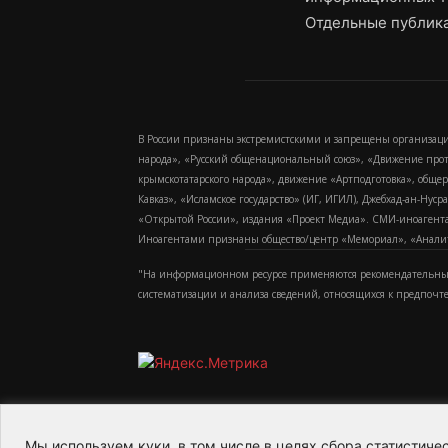
Отдельные публика
В России признаны экстремистскими и запрещены организаци
народа», «Русский общенациональный союз», «Движение про
крымскотатарского народа», движение «Артподготовка», обще
Кавказ», «Исламское государство» (ИГ, ИГИЛ), Джебхад-ан-Ну
«Открытой России», издания «Проект Медиа». СМИ-иноагентам
Иноагентами признаны общество/центр «Мемориал», «Аналитич
"На информационном ресурсе применяются рекомендательные
систематизации и анализа сведений, относящихся к предпочт
Мы используем куки, в том числе в целях сбора статистич