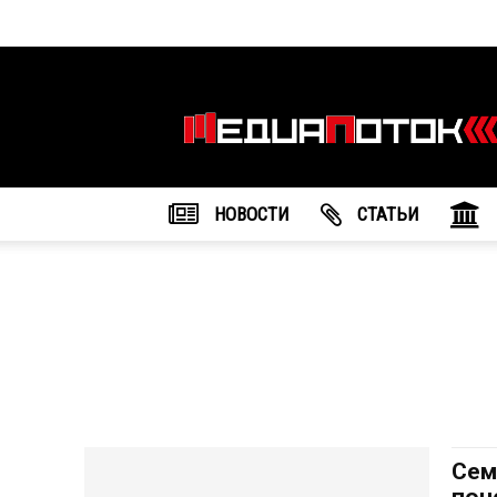
Информационное
агентство
"МедиаПоток"
НОВОСТИ
CТАТЬИ
Сем