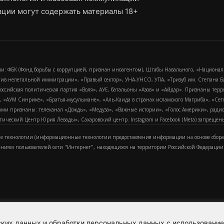
ции могут содержать материалы 18+
и: ФБК (Фонд борьбы с коррупцией, признан иноагентом), Штабы Навального, «Национал
тив нелегальной иммиграции», «Правый сектор», УНА-УНСО, УПА, «Тризуб им. Степана
российская политическая партия «Воля», АУЕ, батальоны «Азов» и «Айдар». Признаны т
сра, «АУМ Синрике», «Братья-мусульмане», «Аль-Каида в странах исламского Магриба», «С
и признаны: телеканал «Дождь», «Медуза», «Важные истории», «Голос Америки», радио «
еский Центр Юрия Левады», Сахаровский центр. Instagram и Facebook (Metа) запрещены 
 технологии (информационные технологии предоставления информации на основе сбора
ениям пользователей сети "Интернет", находящихся на территории Российской Федерации)
еских данных и обработки персональных данных с использовани