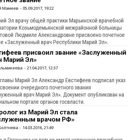
етное звание
й Мамеев
-
05.09.2017, 19:22
рий Эл врачу общей практики Марьинской врачебной
латории Козьмодемьянской межрайонной больницы
товой Людмиле Александровне присвоено почетное
ие «Заслуженный врач Республики Марий Эл».
тифеев присвоил звание «Заслуженный
ч Марий Эл»
Ельмикеева
-
21.04.2017, 12:37
 главы Марий Эл Александр Евстифеев подписал указ
исвоении очередного почетного звания
луженный врач Марий Эл». Документ опубликован на
иальном портале органов госвласти.
ролог из Марий Эл стала
служенным врачом РФ»
Болтнева
-
14.03.2016, 21:49
лья Глазунова не только имеет успешную врачебную