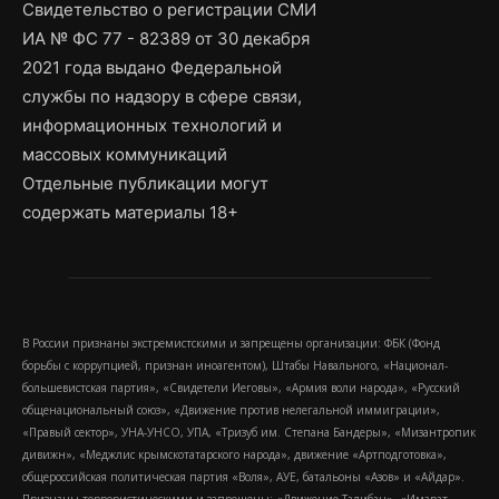
Свидетельство о регистрации СМИ
ИА № ФС 77 - 82389 от 30 декабря
2021 года выдано Федеральной
службы по надзору в сфере связи,
информационных технологий и
массовых коммуникаций
Отдельные публикации могут
содержать материалы 18+
В России признаны экстремистскими и запрещены организации: ФБК (Фонд
борьбы с коррупцией, признан иноагентом), Штабы Навального, «Национал-
большевистская партия», «Свидетели Иеговы», «Армия воли народа», «Русский
общенациональный союз», «Движение против нелегальной иммиграции»,
«Правый сектор», УНА-УНСО, УПА, «Тризуб им. Степана Бандеры», «Мизантропик
дивижн», «Меджлис крымскотатарского народа», движение «Артподготовка»,
общероссийская политическая партия «Воля», АУЕ, батальоны «Азов» и «Айдар».