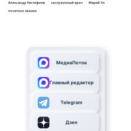
Александр Евстифеев
заслуженный врач
Марий Эл
почетное звание
МедиаПоток
Главный редактор
Telegram
Дзен