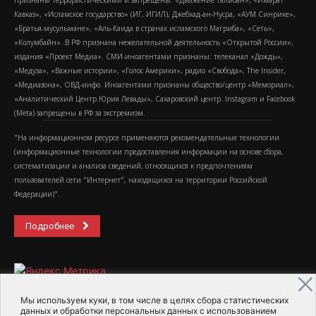
Признаны террористическими и запрещены: «Движение Талибан», «Имарат
Кавказ», «Исламское государство» (ИГ, ИГИЛ), Джебхад-ан-Нусра, «АУМ Синрике»,
«Братья-мусульмане», «Аль-Каида в странах исламского Магриба», «Сеть»,
«Колумбайн». В РФ признана нежелательной деятельность «Открытой России»,
издания «Проект Медиа». СМИ-иноагентами признаны: телеканал «Дождь»,
«Медуза», «Важные истории», «Голос Америки», радио «Свобода», The Insider,
«Медиазона», ОВД-инфо. Иноагентами признаны общество/центр «Мемориал»,
«Аналитический Центр Юрия Левады», Сахаровский центр. Instagram и Facebook
(Metа) запрещены в РФ за экстремизм.
"На информационном ресурсе применяются рекомендательные технологии
(информационные технологии предоставления информации на основе сбора,
систематизации и анализа сведений, относящихся к предпочтениям
пользователей сети "Интернет", находящихся на территории Российской
Федерации)".
Подробнее
Мы используем куки, в том числе в целях сбора статистических
данных и обработки персональных данных с использованием