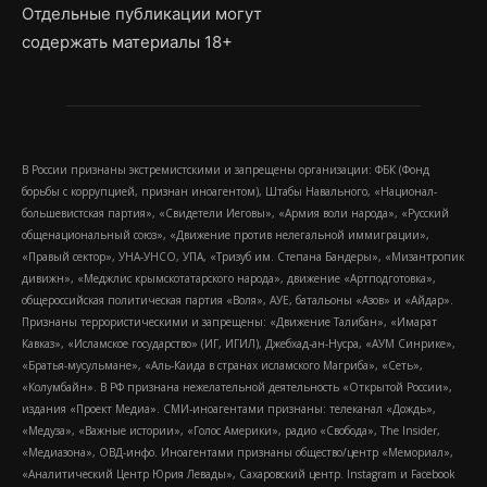
Отдельные публикации могут
содержать материалы 18+
В России признаны экстремистскими и запрещены организации: ФБК (Фонд
борьбы с коррупцией, признан иноагентом), Штабы Навального, «Национал-
большевистская партия», «Свидетели Иеговы», «Армия воли народа», «Русский
общенациональный союз», «Движение против нелегальной иммиграции»,
«Правый сектор», УНА-УНСО, УПА, «Тризуб им. Степана Бандеры», «Мизантропик
дивижн», «Меджлис крымскотатарского народа», движение «Артподготовка»,
общероссийская политическая партия «Воля», АУЕ, батальоны «Азов» и «Айдар».
Признаны террористическими и запрещены: «Движение Талибан», «Имарат
Кавказ», «Исламское государство» (ИГ, ИГИЛ), Джебхад-ан-Нусра, «АУМ Синрике»,
«Братья-мусульмане», «Аль-Каида в странах исламского Магриба», «Сеть»,
«Колумбайн». В РФ признана нежелательной деятельность «Открытой России»,
издания «Проект Медиа». СМИ-иноагентами признаны: телеканал «Дождь»,
«Медуза», «Важные истории», «Голос Америки», радио «Свобода», The Insider,
«Медиазона», ОВД-инфо. Иноагентами признаны общество/центр «Мемориал»,
«Аналитический Центр Юрия Левады», Сахаровский центр. Instagram и Facebook