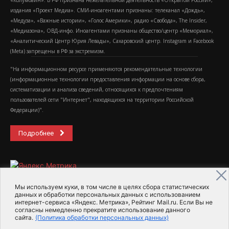
«Колумбайн». В РФ признана нежелательной деятельность «Открытой России»,
издания «Проект Медиа». СМИ-иноагентами признаны: телеканал «Дождь»,
«Медуза», «Важные истории», «Голос Америки», радио «Свобода», The Insider,
«Медиазона», ОВД-инфо. Иноагентами признаны общество/центр «Мемориал»,
«Аналитический Центр Юрия Левады», Сахаровский центр. Instagram и Facebook
(Metа) запрещены в РФ за экстремизм.
"На информационном ресурсе применяются рекомендательные технологии
(информационные технологии предоставления информации на основе сбора,
систематизации и анализа сведений, относящихся к предпочтениям
пользователей сети "Интернет", находящихся на территории Российской
Федерации)".
Подробнее
Мы используем куки, в том числе в целях сбора статистических
данных и обработки персональных данных с использованием
интернет-сервиса «Яндекс. Метрика», Рейтинг Mail.ru. Если Вы не
2015-2026- Информационное агентство МедиаПоток
согласны немедленно прекратите использование данного
сайта.
(Политика обработки персональных данных)
Для справки
Об издании
Пользовательское соглашение