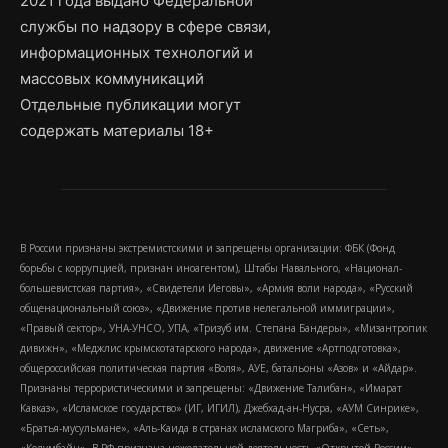
2021 года выдано Федеральной
службы по надзору в сфере связи,
информационных технологий и
массовых коммуникаций
Отдельные публикации могут
содержать материалы 18+
В России признаны экстремистскими и запрещены организации: ФБК (Фонд
борьбы с коррупцией, признан иноагентом), Штабы Навального, «Национал-
большевистская партия», «Свидетели Иеговы», «Армия воли народа», «Русский
общенациональный союз», «Движение против нелегальной иммиграции»,
«Правый сектор», УНА-УНСО, УПА, «Тризуб им. Степана Бандеры», «Мизантропик
дивижн», «Меджлис крымскотатарского народа», движение «Артподготовка»,
общероссийская политическая партия «Воля», АУЕ, батальоны «Азов» и «Айдар».
Признаны террористическими и запрещены: «Движение Талибан», «Имарат
Кавказ», «Исламское государство» (ИГ, ИГИЛ), Джебхад-ан-Нусра, «АУМ Синрике»,
«Братья-мусульмане», «Аль-Каида в странах исламского Магриба», «Сеть»,