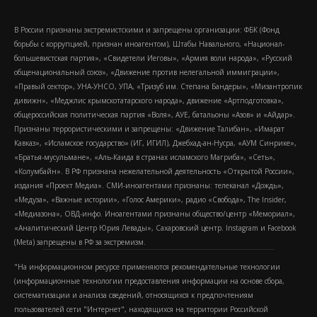
В России признаны экстремистскими и запрещены организации: ФБК (Фонд
борьбы с коррупцией, признан иноагентом), Штабы Навального, «Национал-
большевистская партия», «Свидетели Иеговы», «Армия воли народа», «Русский
общенациональный союз», «Движение против нелегальной иммиграции»,
«Правый сектор», УНА-УНСО, УПА, «Тризуб им. Степана Бандеры», «Мизантропик
дивижн», «Меджлис крымскотатарского народа», движение «Артподготовка»,
общероссийская политическая партия «Воля», АУЕ, батальоны «Азов» и «Айдар».
Признаны террористическими и запрещены: «Движение Талибан», «Имарат
Кавказ», «Исламское государство» (ИГ, ИГИЛ), Джебхад-ан-Нусра, «АУМ Синрике»,
«Братья-мусульмане», «Аль-Каида в странах исламского Магриба», «Сеть»,
«Колумбайн». В РФ признана нежелательной деятельность «Открытой России»,
издания «Проект Медиа». СМИ-иноагентами признаны: телеканал «Дождь»,
«Медуза», «Важные истории», «Голос Америки», радио «Свобода», The Insider,
«Медиазона», ОВД-инфо. Иноагентами признаны общество/центр «Мемориал»,
«Аналитический Центр Юрия Левады», Сахаровский центр. Instagram и Facebook
(Metа) запрещены в РФ за экстремизм.
"На информационном ресурсе применяются рекомендательные технологии
(информационные технологии предоставления информации на основе сбора,
систематизации и анализа сведений, относящихся к предпочтениям
пользователей сети "Интернет", находящихся на территории Российской