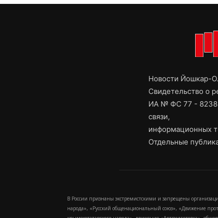
Новости Йошкар-Ол
Свидетельство о 
ИА № ФС 77 - 8238
связи,
информационных т
Отдельные публика
В России признаны экстремистскими и запрещены организаци
народа», «Русский общенациональный союз», «Движение про