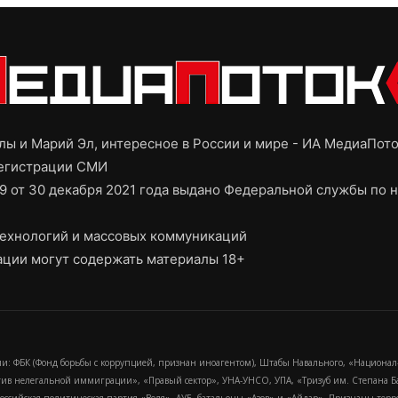
ы и Марий Эл, интересное в России и мире - ИА МедиаПот
регистрации СМИ
9 от 30 декабря 2021 года выдано Федеральной службы по н
ехнологий и массовых коммуникаций
ции могут содержать материалы 18+
и: ФБК (Фонд борьбы с коррупцией, признан иноагентом), Штабы Навального, «Национал
тив нелегальной иммиграции», «Правый сектор», УНА-УНСО, УПА, «Тризуб им. Степана