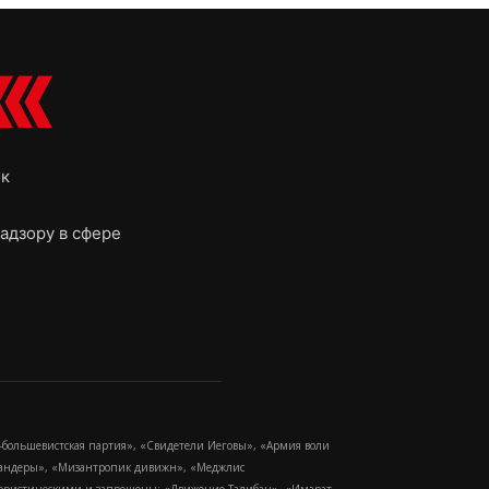
ок
адзору в сфере
-большевистская партия», «Свидетели Иеговы», «Армия воли
 Бандеры», «Мизантропик дивижн», «Меджлис