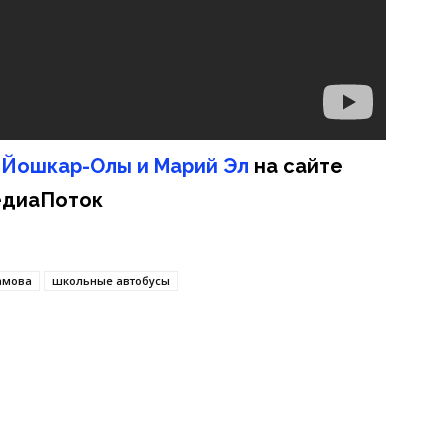
 Йошкар-Олы и Марий Эл
на сайте
диаПоток
амова
школьные автобусы