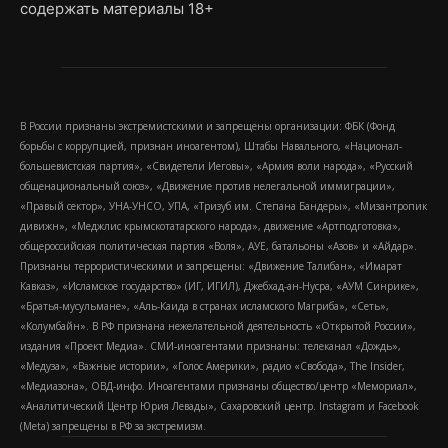
содержать материалы 18+
В России признаны экстремистскими и запрещены организации: ФБК (Фонд
борьбы с коррупцией, признан иноагентом), Штабы Навального, «Национал-
большевистская партия», «Свидетели Иеговы», «Армия воли народа», «Русский
общенациональный союз», «Движение против нелегальной иммиграции»,
«Правый сектор», УНА-УНСО, УПА, «Тризуб им. Степана Бандеры», «Мизантропик
дивижн», «Меджлис крымскотатарского народа», движение «Артподготовка»,
общероссийская политическая партия «Воля», АУЕ, батальоны «Азов» и «Айдар».
Признаны террористическими и запрещены: «Движение Талибан», «Имарат
Кавказ», «Исламское государство» (ИГ, ИГИЛ), Джебхад-ан-Нусра, «АУМ Синрике»,
«Братья-мусульмане», «Аль-Каида в странах исламского Магриба», «Сеть»,
«Колумбайн». В РФ признана нежелательной деятельность «Открытой России»,
издания «Проект Медиа». СМИ-иноагентами признаны: телеканал «Дождь»,
«Медуза», «Важные истории», «Голос Америки», радио «Свобода», The Insider,
«Медиазона», ОВД-инфо. Иноагентами признаны общество/центр «Мемориал»,
«Аналитический Центр Юрия Левады», Сахаровский центр. Instagram и Facebook
(Metа) запрещены в РФ за экстремизм.