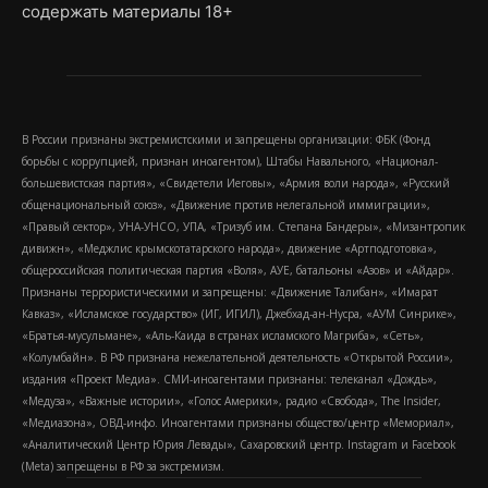
содержать материалы 18+
В России признаны экстремистскими и запрещены организации: ФБК (Фонд
борьбы с коррупцией, признан иноагентом), Штабы Навального, «Национал-
большевистская партия», «Свидетели Иеговы», «Армия воли народа», «Русский
общенациональный союз», «Движение против нелегальной иммиграции»,
«Правый сектор», УНА-УНСО, УПА, «Тризуб им. Степана Бандеры», «Мизантропик
дивижн», «Меджлис крымскотатарского народа», движение «Артподготовка»,
общероссийская политическая партия «Воля», АУЕ, батальоны «Азов» и «Айдар».
Признаны террористическими и запрещены: «Движение Талибан», «Имарат
Кавказ», «Исламское государство» (ИГ, ИГИЛ), Джебхад-ан-Нусра, «АУМ Синрике»,
«Братья-мусульмане», «Аль-Каида в странах исламского Магриба», «Сеть»,
«Колумбайн». В РФ признана нежелательной деятельность «Открытой России»,
издания «Проект Медиа». СМИ-иноагентами признаны: телеканал «Дождь»,
«Медуза», «Важные истории», «Голос Америки», радио «Свобода», The Insider,
«Медиазона», ОВД-инфо. Иноагентами признаны общество/центр «Мемориал»,
«Аналитический Центр Юрия Левады», Сахаровский центр. Instagram и Facebook
(Metа) запрещены в РФ за экстремизм.