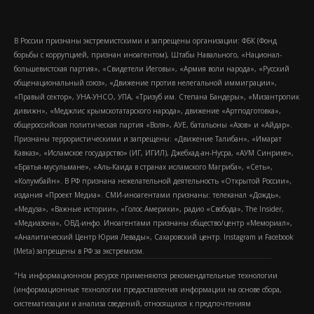
В России признаны экстремистскими и запрещены организации: ФБК (Фонд
борьбы с коррупцией, признан иноагентом), Штабы Навального, «Национал-
большевистская партия», «Свидетели Иеговы», «Армия воли народа», «Русский
общенациональный союз», «Движение против нелегальной иммиграции»,
«Правый сектор», УНА-УНСО, УПА, «Тризуб им. Степана Бандеры», «Мизантропик
дивижн», «Меджлис крымскотатарского народа», движение «Артподготовка»,
общероссийская политическая партия «Воля», АУЕ, батальоны «Азов» и «Айдар».
Признаны террористическими и запрещены: «Движение Талибан», «Имарат
Кавказ», «Исламское государство» (ИГ, ИГИЛ), Джебхад-ан-Нусра, «АУМ Синрике»,
«Братья-мусульмане», «Аль-Каида в странах исламского Магриба», «Сеть»,
«Колумбайн». В РФ признана нежелательной деятельность «Открытой России»,
издания «Проект Медиа». СМИ-иноагентами признаны: телеканал «Дождь»,
«Медуза», «Важные истории», «Голос Америки», радио «Свобода», The Insider,
«Медиазона», ОВД-инфо. Иноагентами признаны общество/центр «Мемориал»,
«Аналитический Центр Юрия Левады», Сахаровский центр. Instagram и Facebook
(Metа) запрещены в РФ за экстремизм.
"На информационном ресурсе применяются рекомендательные технологии
(информационные технологии предоставления информации на основе сбора,
систематизации и анализа сведений, относящихся к предпочтениям