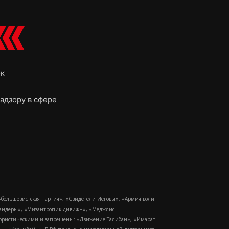
ок
адзору в сфере
-большевистская партия», «Свидетели Иеговы», «Армия воли
 Бандеры», «Мизантропик дивижн», «Меджлис
еррористическими и запрещены: «Движение Талибан», «Имарат