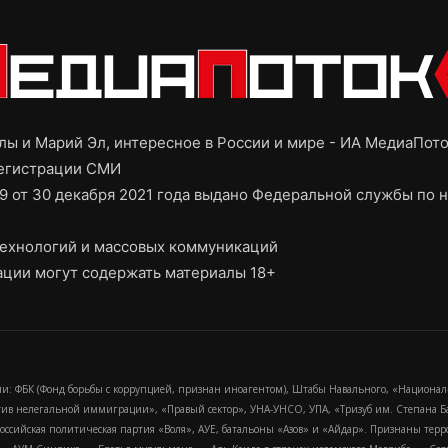
ы и Марий Эл, интересное в России и мире - ИА МедиаПот
регистрации СМИ
9 от 30 декабря 2021 года выдано Федеральной службы по н
ехнологий и массовых коммуникаций
ции могут содержать материалы 18+
и: ФБК (Фонд борьбы с коррупцией, признан иноагентом), Штабы Навального, «Национал
тив нелегальной иммиграции», «Правый сектор», УНА-УНСО, УПА, «Тризуб им. Степана
российская политическая партия «Воля», АУЕ, батальоны «Азов» и «Айдар». Признаны т