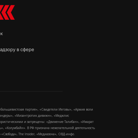
ок
адзору в сфере
-большевистская партия», «Свидетели Иеговы», «Армия воли
 Бандеры», «Мизантропик дивижн», «Меджлис
еррористическими и запрещены: «Движение Талибан», «Имарат
еть», «Колумбайн». В РФ признана нежелательной деятельность
Свобода», The Insider, «Медиазона», ОВД-инфо.