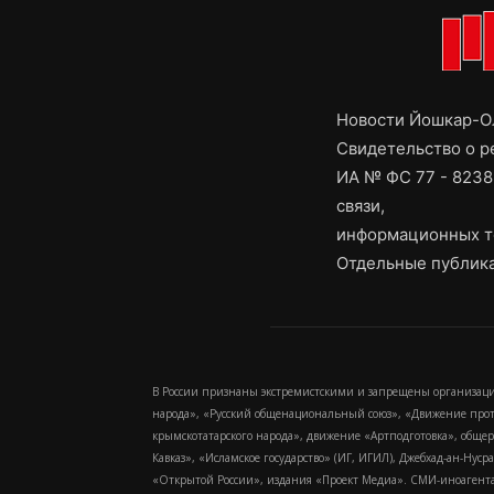
Новости Йошкар-Ол
Свидетельство о 
ИА № ФС 77 - 8238
связи,
информационных т
Отдельные публика
В России признаны экстремистскими и запрещены организаци
народа», «Русский общенациональный союз», «Движение про
крымскотатарского народа», движение «Артподготовка», обще
Кавказ», «Исламское государство» (ИГ, ИГИЛ), Джебхад-ан-Ну
«Открытой России», издания «Проект Медиа». СМИ-иноагентам