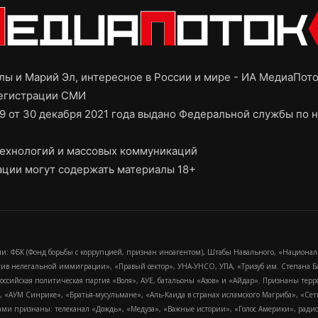
ы и Марий Эл, интересное в России и мире - ИА МедиаПот
регистрации СМИ
9 от 30 декабря 2021 года выдано Федеральной службы по н
ехнологий и массовых коммуникаций
ции могут содержать материалы 18+
и: ФБК (Фонд борьбы с коррупцией, признан иноагентом), Штабы Навального, «Национал
тив нелегальной иммиграции», «Правый сектор», УНА-УНСО, УПА, «Тризуб им. Степана
российская политическая партия «Воля», АУЕ, батальоны «Азов» и «Айдар». Признаны т
сра, «АУМ Синрике», «Братья-мусульмане», «Аль-Каида в странах исламского Магриба», «С
и признаны: телеканал «Дождь», «Медуза», «Важные истории», «Голос Америки», радио «