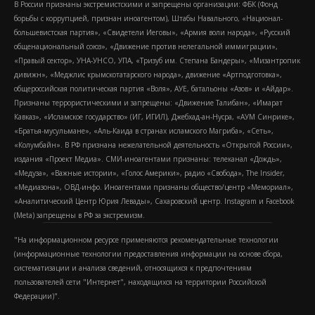
В России признаны экстремистскими и запрещены организации: ФБК (Фонд
борьбы с коррупцией, признан иноагентом), Штабы Навального, «Национал-
большевистская партия», «Свидетели Иеговы», «Армия воли народа», «Русский
общенациональный союз», «Движение против нелегальной иммиграции»,
«Правый сектор», УНА-УНСО, УПА, «Тризуб им. Степана Бандеры», «Мизантропик
дивижн», «Меджлис крымскотатарского народа», движение «Артподготовка»,
общероссийская политическая партия «Воля», АУЕ, батальоны «Азов» и «Айдар».
Признаны террористическими и запрещены: «Движение Талибан», «Имарат
Кавказ», «Исламское государство» (ИГ, ИГИЛ), Джебхад-ан-Нусра, «АУМ Синрике»,
«Братья-мусульмане», «Аль-Каида в странах исламского Магриба», «Сеть»,
«Колумбайн». В РФ признана нежелательной деятельность «Открытой России»,
издания «Проект Медиа». СМИ-иноагентами признаны: телеканал «Дождь»,
«Медуза», «Важные истории», «Голос Америки», радио «Свобода», The Insider,
«Медиазона», ОВД-инфо. Иноагентами признаны общество/центр «Мемориал»,
«Аналитический Центр Юрия Левады», Сахаровский центр. Instagram и Facebook
(Metа) запрещены в РФ за экстремизм.
"На информационном ресурсе применяются рекомендательные технологии
(информационные технологии предоставления информации на основе сбора,
систематизации и анализа сведений, относящихся к предпочтениям
пользователей сети "Интернет", находящихся на территории Российской
Федерации)".