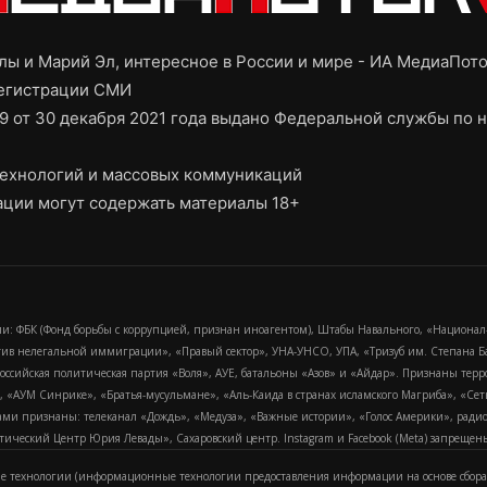
ы и Марий Эл, интересное в России и мире - ИА МедиаПот
регистрации СМИ
9 от 30 декабря 2021 года выдано Федеральной службы по н
ехнологий и массовых коммуникаций
ции могут содержать материалы 18+
и: ФБК (Фонд борьбы с коррупцией, признан иноагентом), Штабы Навального, «Национал
тив нелегальной иммиграции», «Правый сектор», УНА-УНСО, УПА, «Тризуб им. Степана
российская политическая партия «Воля», АУЕ, батальоны «Азов» и «Айдар». Признаны т
сра, «АУМ Синрике», «Братья-мусульмане», «Аль-Каида в странах исламского Магриба», «С
и признаны: телеканал «Дождь», «Медуза», «Важные истории», «Голос Америки», радио «
еский Центр Юрия Левады», Сахаровский центр. Instagram и Facebook (Metа) запрещены 
 технологии (информационные технологии предоставления информации на основе сбора