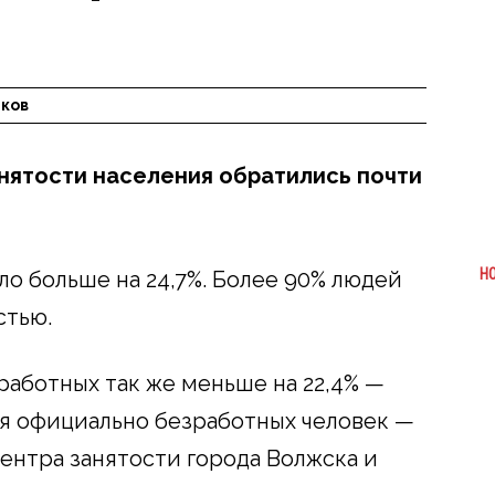
лков
анятости населения обратились почти
Н
о больше на 24,7%. Более 90% людей
стью.
работных так же меньше на 22,4% —
ря официально безработных человек —
ентра занятости города Волжска и