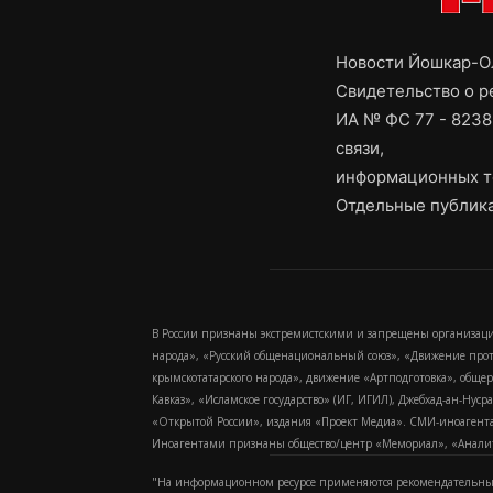
Новости Йошкар-Ол
Свидетельство о 
ИА № ФС 77 - 8238
связи,
информационных т
Отдельные публика
В России признаны экстремистскими и запрещены организаци
народа», «Русский общенациональный союз», «Движение про
крымскотатарского народа», движение «Артподготовка», обще
Кавказ», «Исламское государство» (ИГ, ИГИЛ), Джебхад-ан-Ну
«Открытой России», издания «Проект Медиа». СМИ-иноагентам
Иноагентами признаны общество/центр «Мемориал», «Аналитич
"На информационном ресурсе применяются рекомендательные