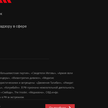
ок
адзору в сфере
-большевистская партия», «Свидетели Иеговы», «Армия воли
 Бандеры», «Мизантропик дивижн», «Меджлис
еррористическими и запрещены: «Движение Талибан», «Имарат
еть», «Колумбайн». В РФ признана нежелательной деятельность
Свобода», The Insider, «Медиазона», ОВД-инфо.
в РФ за экстремизм.
,
Подробнее