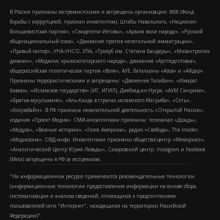
В России признаны экстремистскими и запрещены организации: ФБК (Фонд
борьбы с коррупцией, признан иноагентом), Штабы Навального, «Национал-
большевистская партия», «Свидетели Иеговы», «Армия воли народа», «Русский
общенациональный союз», «Движение против нелегальной иммиграции»,
«Правый сектор», УНА-УНСО, УПА, «Тризуб им. Степана Бандеры», «Мизантропик
дивижн», «Меджлис крымскотатарского народа», движение «Артподготовка»,
общероссийская политическая партия «Воля», АУЕ, батальоны «Азов» и «Айдар».
Признаны террористическими и запрещены: «Движение Талибан», «Имарат
Кавказ», «Исламское государство» (ИГ, ИГИЛ), Джебхад-ан-Нусра, «АУМ Синрике»,
«Братья-мусульмане», «Аль-Каида в странах исламского Магриба», «Сеть»,
«Колумбайн». В РФ признана нежелательной деятельность «Открытой России»,
издания «Проект Медиа». СМИ-иноагентами признаны: телеканал «Дождь»,
«Медуза», «Важные истории», «Голос Америки», радио «Свобода», The Insider,
«Медиазона», ОВД-инфо. Иноагентами признаны общество/центр «Мемориал»,
«Аналитический Центр Юрия Левады», Сахаровский центр. Instagram и Facebook
(Metа) запрещены в РФ за экстремизм.
"На информационном ресурсе применяются рекомендательные технологии
(информационные технологии предоставления информации на основе сбора,
систематизации и анализа сведений, относящихся к предпочтениям
пользователей сети "Интернет", находящихся на территории Российской
Федерации)".