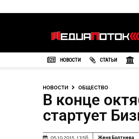
Информационное
агентство
"МедиаПоток"
НОВОСТИ
CТАТЬИ
НОВОСТИ
ОБЩЕСТВО
В конце октя
стартует Би
05.10.2015, 13:56
Женя Болтнева