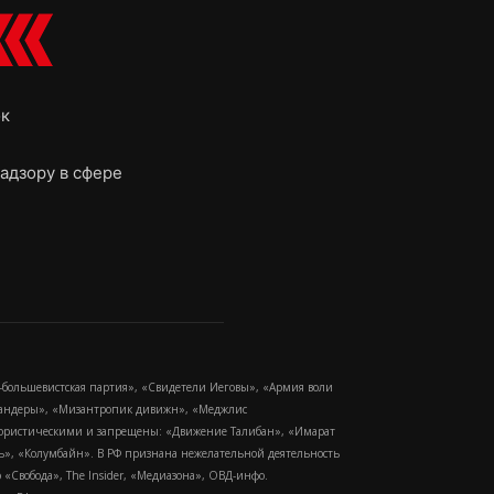
ок
адзору в сфере
-большевистская партия», «Свидетели Иеговы», «Армия воли
 Бандеры», «Мизантропик дивижн», «Меджлис
еррористическими и запрещены: «Движение Талибан», «Имарат
еть», «Колумбайн». В РФ признана нежелательной деятельность
Свобода», The Insider, «Медиазона», ОВД-инфо.