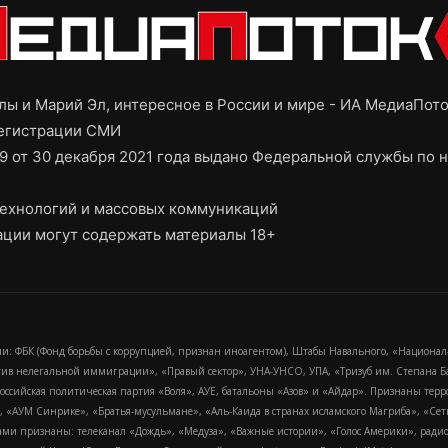
ы и Марий Эл, интересное в России и мире - ИА МедиаПот
регистрации СМИ
9 от 30 декабря 2021 года выдано Федеральной службы по н
ехнологий и массовых коммуникаций
ции могут содержать материалы 18+
и: ФБК (Фонд борьбы с коррупцией, признан иноагентом), Штабы Навального, «Национал
тив нелегальной иммиграции», «Правый сектор», УНА-УНСО, УПА, «Тризуб им. Степана
российская политическая партия «Воля», АУЕ, батальоны «Азов» и «Айдар». Признаны т
сра, «АУМ Синрике», «Братья-мусульмане», «Аль-Каида в странах исламского Магриба», «С
и признаны: телеканал «Дождь», «Медуза», «Важные истории», «Голос Америки», радио «