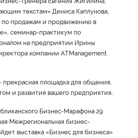
бизнес-тренера Евгения Жигилина,
ающим текстам» Дениса Каплунова,
ы по продажам и продвижению в
ке», семинар-практикум по
оналом на предприятии Ирины
директора компании
ATManagement
 прекрасная площадка для общения,
том и развития вашего предприятия.
убликанского Бизнес-Марафона 29
ная Межрегиональная бизнес-
йдет выставка «Бизнес для бизнеса»