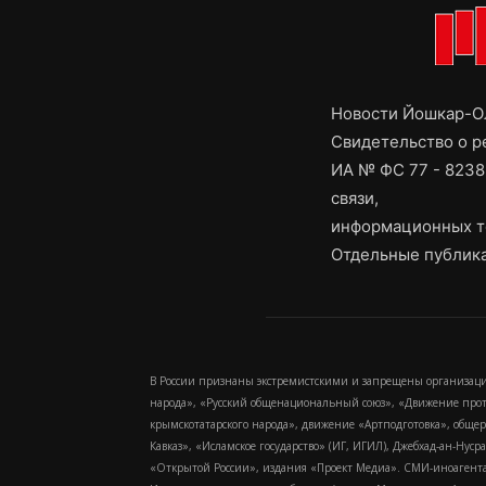
Новости Йошкар-Ол
Свидетельство о 
ИА № ФС 77 - 8238
связи,
информационных т
Отдельные публика
В России признаны экстремистскими и запрещены организаци
народа», «Русский общенациональный союз», «Движение про
крымскотатарского народа», движение «Артподготовка», обще
Кавказ», «Исламское государство» (ИГ, ИГИЛ), Джебхад-ан-Ну
«Открытой России», издания «Проект Медиа». СМИ-иноагентам