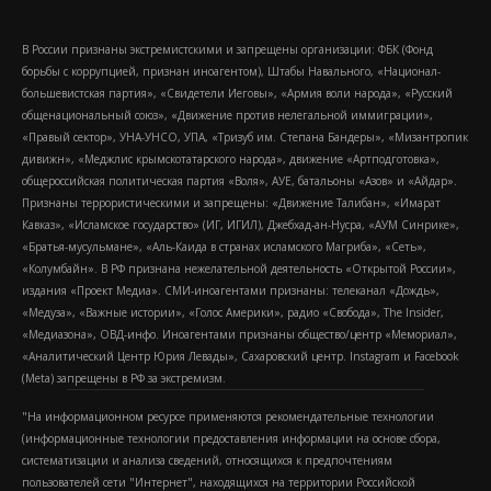
В России признаны экстремистскими и запрещены организации: ФБК (Фонд
борьбы с коррупцией, признан иноагентом), Штабы Навального, «Национал-
большевистская партия», «Свидетели Иеговы», «Армия воли народа», «Русский
общенациональный союз», «Движение против нелегальной иммиграции»,
«Правый сектор», УНА-УНСО, УПА, «Тризуб им. Степана Бандеры», «Мизантропик
дивижн», «Меджлис крымскотатарского народа», движение «Артподготовка»,
общероссийская политическая партия «Воля», АУЕ, батальоны «Азов» и «Айдар».
Признаны террористическими и запрещены: «Движение Талибан», «Имарат
Кавказ», «Исламское государство» (ИГ, ИГИЛ), Джебхад-ан-Нусра, «АУМ Синрике»,
«Братья-мусульмане», «Аль-Каида в странах исламского Магриба», «Сеть»,
«Колумбайн». В РФ признана нежелательной деятельность «Открытой России»,
издания «Проект Медиа». СМИ-иноагентами признаны: телеканал «Дождь»,
«Медуза», «Важные истории», «Голос Америки», радио «Свобода», The Insider,
«Медиазона», ОВД-инфо. Иноагентами признаны общество/центр «Мемориал»,
«Аналитический Центр Юрия Левады», Сахаровский центр. Instagram и Facebook
(Metа) запрещены в РФ за экстремизм.
"На информационном ресурсе применяются рекомендательные технологии
(информационные технологии предоставления информации на основе сбора,
систематизации и анализа сведений, относящихся к предпочтениям
пользователей сети "Интернет", находящихся на территории Российской