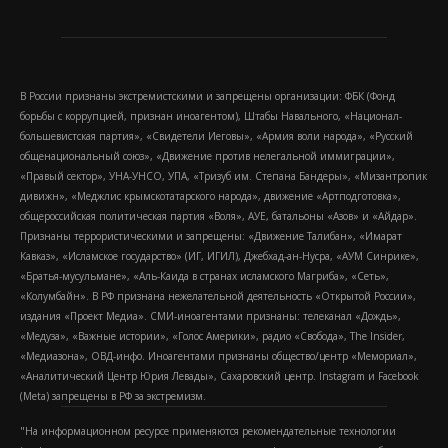
В России признаны экстремистскими и запрещены организации: ФБК (Фонд
борьбы с коррупцией, признан иноагентом), Штабы Навального, «Национал-
большевистская партия», «Свидетели Иеговы», «Армия воли народа», «Русский
общенациональный союз», «Движение против нелегальной иммиграции»,
«Правый сектор», УНА-УНСО, УПА, «Тризуб им. Степана Бандеры», «Мизантропик
дивижн», «Меджлис крымскотатарского народа», движение «Артподготовка»,
общероссийская политическая партия «Воля», АУЕ, батальоны «Азов» и «Айдар».
Признаны террористическими и запрещены: «Движение Талибан», «Имарат
Кавказ», «Исламское государство» (ИГ, ИГИЛ), Джебхад-ан-Нусра, «АУМ Синрике»,
«Братья-мусульмане», «Аль-Каида в странах исламского Магриба», «Сеть»,
«Колумбайн». В РФ признана нежелательной деятельность «Открытой России»,
издания «Проект Медиа». СМИ-иноагентами признаны: телеканал «Дождь»,
«Медуза», «Важные истории», «Голос Америки», радио «Свобода», The Insider,
«Медиазона», ОВД-инфо. Иноагентами признаны общество/центр «Мемориал»,
«Аналитический Центр Юрия Левады», Сахаровский центр. Instagram и Facebook
(Metа) запрещены в РФ за экстремизм.
"На информационном ресурсе применяются рекомендательные технологии