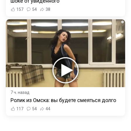
шоке от увиденного
157
54
38
i
7 ч. назад
Ролик из Омска: вы будете смеяться долго
117
54
44