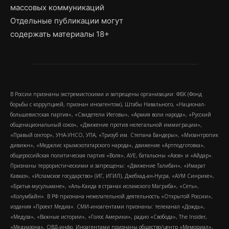
массовых коммуникаций
Отдельные публикации могут
содержать материалы 18+
В России признаны экстремистскими и запрещены организации: ФБК (Фонд
борьбы с коррупцией, признан иноагентом), Штабы Навального, «Национал-
большевистская партия», «Свидетели Иеговы», «Армия воли народа», «Русский
общенациональный союз», «Движение против нелегальной иммиграции»,
«Правый сектор», УНА-УНСО, УПА, «Тризуб им. Степана Бандеры», «Мизантропик
дивижн», «Меджлис крымскотатарского народа», движение «Артподготовка»,
общероссийская политическая партия «Воля», АУЕ, батальоны «Азов» и «Айдар».
Признаны террористическими и запрещены: «Движение Талибан», «Имарат
Кавказ», «Исламское государство» (ИГ, ИГИЛ), Джебхад-ан-Нусра, «АУМ Синрике»,
«Братья-мусульмане», «Аль-Каида в странах исламского Магриба», «Сеть»,
«Колумбайн». В РФ признана нежелательной деятельность «Открытой России»,
издания «Проект Медиа». СМИ-иноагентами признаны: телеканал «Дождь»,
«Медуза», «Важные истории», «Голос Америки», радио «Свобода», The Insider,
«Медиазона», ОВД-инфо. Иноагентами признаны общество/центр «Мемориал»,