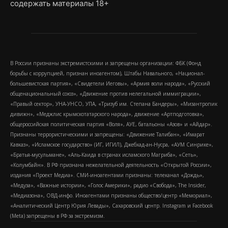
содержать материалы 18+
В России признаны экстремистскими и запрещены организации: ФБК (Фонд
борьбы с коррупцией, признан иноагентом), Штабы Навального, «Национал-
большевистская партия», «Свидетели Иеговы», «Армия воли народа», «Русский
общенациональный союз», «Движение против нелегальной иммиграции»,
«Правый сектор», УНА-УНСО, УПА, «Тризуб им. Степана Бандеры», «Мизантропик
дивижн», «Меджлис крымскотатарского народа», движение «Артподготовка»,
общероссийская политическая партия «Воля», АУЕ, батальоны «Азов» и «Айдар».
Признаны террористическими и запрещены: «Движение Талибан», «Имарат
Кавказ», «Исламское государство» (ИГ, ИГИЛ), Джебхад-ан-Нусра, «АУМ Синрике»,
«Братья-мусульмане», «Аль-Каида в странах исламского Магриба», «Сеть»,
«Колумбайн». В РФ признана нежелательной деятельность «Открытой России»,
издания «Проект Медиа». СМИ-иноагентами признаны: телеканал «Дождь»,
«Медуза», «Важные истории», «Голос Америки», радио «Свобода», The Insider,
«Медиазона», ОВД-инфо. Иноагентами признаны общество/центр «Мемориал»,
«Аналитический Центр Юрия Левады», Сахаровский центр. Instagram и Facebook
(Metа) запрещены в РФ за экстремизм.