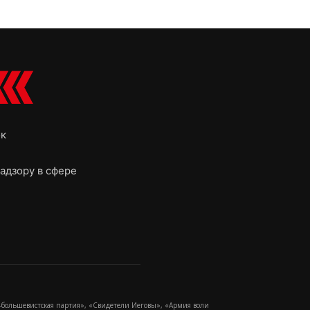
ок
адзору в сфере
-большевистская партия», «Свидетели Иеговы», «Армия воли