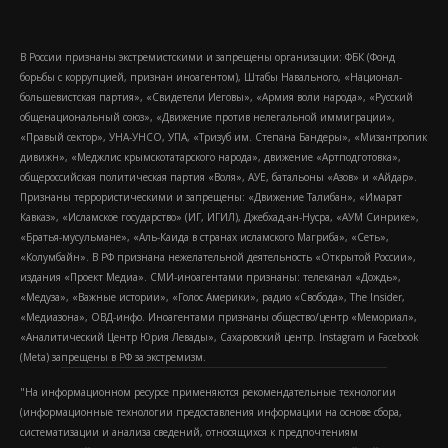
В России признаны экстремистскими и запрещены организации: ФБК (Фонд
борьбы с коррупцией, признан иноагентом), Штабы Навального, «Национал-
большевистская партия», «Свидетели Иеговы», «Армия воли народа», «Русский
общенациональный союз», «Движение против нелегальной иммиграции»,
«Правый сектор», УНА-УНСО, УПА, «Тризуб им. Степана Бандеры», «Мизантропик
дивижн», «Меджлис крымскотатарского народа», движение «Артподготовка»,
общероссийская политическая партия «Воля», АУЕ, батальоны «Азов» и «Айдар».
Признаны террористическими и запрещены: «Движение Талибан», «Имарат
Кавказ», «Исламское государство» (ИГ, ИГИЛ), Джебхад-ан-Нусра, «АУМ Синрике»,
«Братья-мусульмане», «Аль-Каида в странах исламского Магриба», «Сеть»,
«Колумбайн». В РФ признана нежелательной деятельность «Открытой России»,
издания «Проект Медиа». СМИ-иноагентами признаны: телеканал «Дождь»,
«Медуза», «Важные истории», «Голос Америки», радио «Свобода», The Insider,
«Медиазона», ОВД-инфо. Иноагентами признаны общество/центр «Мемориал»,
«Аналитический Центр Юрия Левады», Сахаровский центр. Instagram и Facebook
(Metа) запрещены в РФ за экстремизм.
"На информационном ресурсе применяются рекомендательные технологии
(информационные технологии предоставления информации на основе сбора,
систематизации и анализа сведений, относящихся к предпочтениям