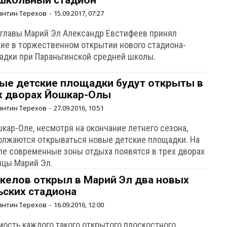
школьный стадион
антин Терехов
-
15.09.2017, 07:27
 главы Марий Эл Александр Евстифеев принял
тие в торжественном открытии нового стадиона-
адки при Параньгинской средней школы.
ые детские площадки будут открыты в
х дворах Йошкар-Олы
антин Терехов
-
27.09.2016, 10:51
кар-Оле, несмотря на окончание летнего сезона,
олжаются открываться новые детские площадки. На
ле современные зоны отдыха появятся в трех дворах
ицы Марий Эл.
келов открыл в Марий Эл два новых
ьских стадиона
антин Терехов
-
16.09.2016, 12:00
мость каждого такого открытого плоскостного