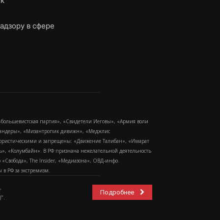
ок
адзору в сфере
-большевистская партия», «Свидетели Иеговы», «Армия воли
 Бандеры», «Мизантропик дивижн», «Меджлис
еррористическими и запрещены: «Движение Талибан», «Имарат
еть», «Колумбайн». В РФ признана нежелательной деятельность
Свобода», The Insider, «Медиазона», ОВД-инфо.
в РФ за экстремизм.
,
Подробнее
".