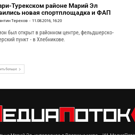
ари-Турекском районе Марий Эл
вились новая спортплощадка и ФАП
антин Терехов
-
11.08.2016, 16:20
ион был открыт в районном центре, фельдшерско-
рский пункт - в Хлебникове.
ить больше