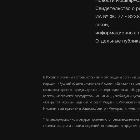
Новости Йошкар-Ол
Свидетельство о 
ИА № ФС 77 - 8238
связи,
информационных т
Отдельные публика
В России признаны экстремистскими и запрещены организаци
народа», «Русский общенациональный союз», «Движение про
крымскотатарского народа», движение «Артподготовка», обще
Кавказ», «Исламское государство» (ИГ, ИГИЛ), Джебхад-ан-Ну
«Открытой России», издания «Проект Медиа». СМИ-иноагентам
Иноагентами признаны общество/центр «Мемориал», «Аналитич
"На информационном ресурсе применяются рекомендательные
систематизации и анализа сведений, относящихся к предпочт