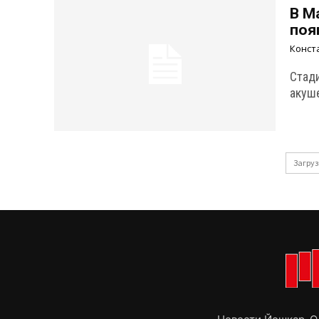
В М
поя
Конст
Стад
акуше
Загруз