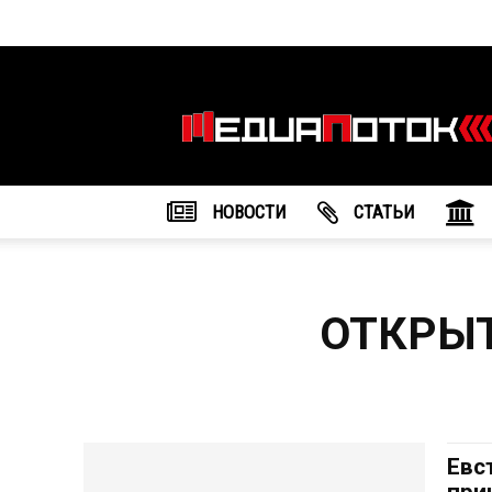
Информационное
агентство
"МедиаПоток"
НОВОСТИ
CТАТЬИ
ОТКРЫ
Евс