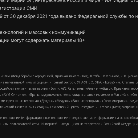
ы и Марий Эл, интересное в России и мире - ИА МедиаПот
регистрации СМИ
9 от 30 декабря 2021 года выдано Федеральной службы по н
ехнологий и массовых коммуникаций
ции могут содержать материалы 18+
и: ФБК (Фонд борьбы с коррупцией, признан иноагентом), Штабы Навального, «Национал
тив нелегальной иммиграции», «Правый сектор», УНА-УНСО, УПА, «Тризуб им. Степана
российская политическая партия «Воля», АУЕ, батальоны «Азов» и «Айдар». Признаны т
сра, «АУМ Синрике», «Братья-мусульмане», «Аль-Каида в странах исламского Магриба», «С
и признаны: телеканал «Дождь», «Медуза», «Важные истории», «Голос Америки», радио «
еский Центр Юрия Левады», Сахаровский центр. Instagram и Facebook (Metа) запрещены 
 технологии (информационные технологии предоставления информации на основе сбора
ениям пользователей сети "Интернет", находящихся на территории Российской Федерации)