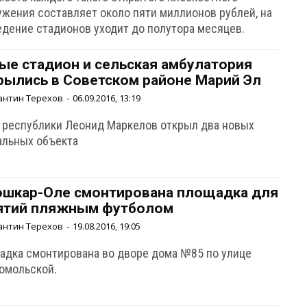
ужения составляет около пяти миллионов рублей, на
едение стадионов уходит до полутора месяцев.
ые стадион и сельская амбулатория
рылись в Советском районе Марий Эл
антин Терехов
-
06.09.2016, 13:19
а республики Леонид Маркелов открыл два новых
альных объекта
ошкар-Оле смонтирована площадка для
ятий пляжным футболом
антин Терехов
-
19.08.2016, 19:05
адка смонтирована во дворе дома №85 по улице
омольской.