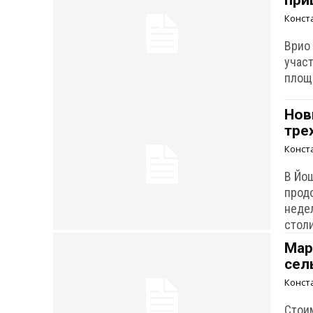
при
Конст
Врио
учас
площ
Нов
тре
Конст
В Йош
прод
неде
стол
Мар
сел
Конст
Стои