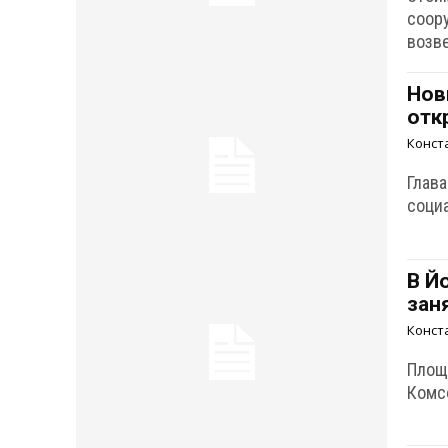
соор
возв
Нов
отк
Конст
Глав
соци
В Й
зан
Конст
Площ
Комс