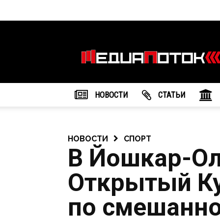
Информационное
агентство
"МедиаПоток"
НОВОСТИ
CТАТЬИ
НОВОСТИ
СПОРТ
В Йошкар-Ол
Открытый Ку
по смешанн