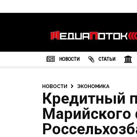
Информационное
агентство
"МедиаПоток"
НОВОСТИ
CТАТЬИ
НОВОСТИ
ЭКОНОМИКА
Кредитный 
Марийского
Россельхозб