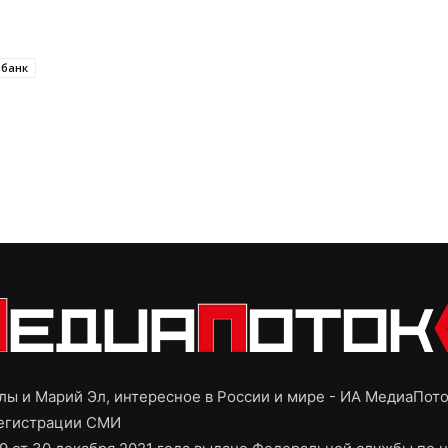
збанк
ы и Марий Эл, интересное в России и мире - ИА МедиаПот
регистрации СМИ