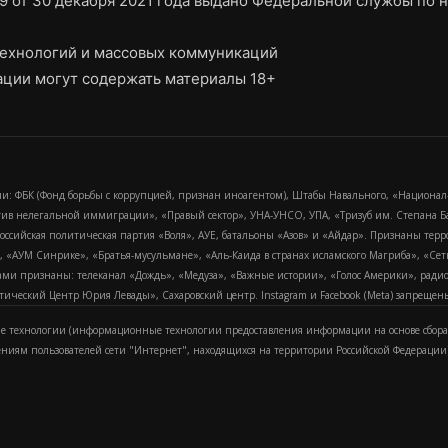
9 от 30 декабря 2021 года выдано Федеральной службы по н
ехнологий и массовых коммуникаций
ции могут содержать материалы 18+
и: ФБК (Фонд борьбы с коррупцией, признан иноагентом), Штабы Навального, «Национал
тив нелегальной иммиграции», «Правый сектор», УНА-УНСО, УПА, «Тризуб им. Степана
российская политическая партия «Воля», АУЕ, батальоны «Азов» и «Айдар». Признаны т
сра, «АУМ Синрике», «Братья-мусульмане», «Аль-Каида в странах исламского Магриба», «С
и признаны: телеканал «Дождь», «Медуза», «Важные истории», «Голос Америки», радио «
еский Центр Юрия Левады», Сахаровский центр. Instagram и Facebook (Metа) запрещены 
 технологии (информационные технологии предоставления информации на основе сбора
ениям пользователей сети "Интернет", находящихся на территории Российской Федерации)