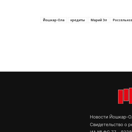
Йошкар-Ола
кредиты
Марий Эл
Россельхо
Новости Йошкар-Ол
Свидетельство о 