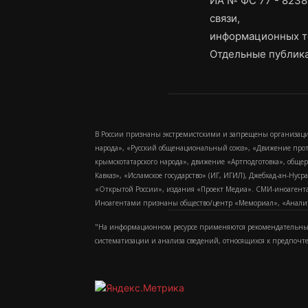
ИА № ФС 77 - 8238
связи,
информационных т
Отдельные публика
В России признаны экстремистскими и запрещены организаци
народа», «Русский общенациональный союз», «Движение про
крымскотатарского народа», движение «Артподготовка», обще
Кавказ», «Исламское государство» (ИГ, ИГИЛ), Джебхад-ан-Ну
«Открытой России», издания «Проект Медиа». СМИ-иноагентам
Иноагентами признаны общество/центр «Мемориал», «Аналитич
"На информационном ресурсе применяются рекомендательные
систематизации и анализа сведений, относящихся к предпочт