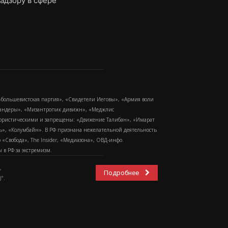
адзору в сфере
-большевистская партия», «Свидетели Иеговы», «Армия воли
 Бандеры», «Мизантропик дивижн», «Меджлис
еррористическими и запрещены: «Движение Талибан», «Имарат
еть», «Колумбайн». В РФ признана нежелательной деятельность
Свобода», The Insider, «Медиазона», ОВД-инфо.
в РФ за экстремизм.
,
Подробнее
".