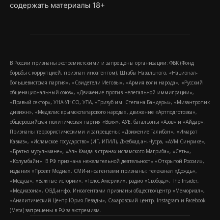
содержать материалы 18+
В России признаны экстремистскими и запрещены организации: ФБК (Фонд
борьбы с коррупцией, признан иноагентом), Штабы Навального, «Национал-
большевистская партия», «Свидетели Иеговы», «Армия воли народа», «Русский
общенациональный союз», «Движение против нелегальной иммиграции»,
«Правый сектор», УНА-УНСО, УПА, «Тризуб им. Степана Бандеры», «Мизантропик
дивижн», «Меджлис крымскотатарского народа», движение «Артподготовка»,
общероссийская политическая партия «Воля», АУЕ, батальоны «Азов» и «Айдар».
Признаны террористическими и запрещены: «Движение Талибан», «Имарат
Кавказ», «Исламское государство» (ИГ, ИГИЛ), Джебхад-ан-Нусра, «АУМ Синрике»,
«Братья-мусульмане», «Аль-Каида в странах исламского Магриба», «Сеть»,
«Колумбайн». В РФ признана нежелательной деятельность «Открытой России»,
издания «Проект Медиа». СМИ-иноагентами признаны: телеканал «Дождь»,
«Медуза», «Важные истории», «Голос Америки», радио «Свобода», The Insider,
«Медиазона», ОВД-инфо. Иноагентами признаны общество/центр «Мемориал»,
«Аналитический Центр Юрия Левады», Сахаровский центр. Instagram и Facebook
(Metа) запрещены в РФ за экстремизм.