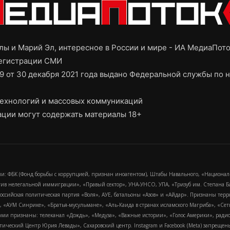
ы и Марий Эл, интересное в России и мире - ИА МедиаПот
регистрации СМИ
9 от 30 декабря 2021 года выдано Федеральной службы по н
ехнологий и массовых коммуникаций
ции могут содержать материалы 18+
и: ФБК (Фонд борьбы с коррупцией, признан иноагентом), Штабы Навального, «Национал
тив нелегальной иммиграции», «Правый сектор», УНА-УНСО, УПА, «Тризуб им. Степана
российская политическая партия «Воля», АУЕ, батальоны «Азов» и «Айдар». Признаны т
сра, «АУМ Синрике», «Братья-мусульмане», «Аль-Каида в странах исламского Магриба», «С
и признаны: телеканал «Дождь», «Медуза», «Важные истории», «Голос Америки», радио «
еский Центр Юрия Левады», Сахаровский центр. Instagram и Facebook (Metа) запрещены 