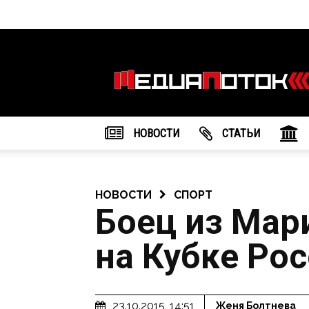
Информационное
агентство
"МедиаПоток"
НОВОСТИ
CТАТЬИ
НОВОСТИ
СПОРТ
Боец из Мар
на Кубке Ро
23.10.2015, 14:51
Женя Болтнева