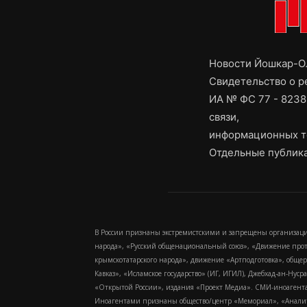
Новости Йошкар-Ол
Свидетельство о 
ИА № ФС 77 - 8238
связи,
информационных т
Отдельные публика
В России признаны экстремистскими и запрещены организаци
народа», «Русский общенациональный союз», «Движение про
крымскотатарского народа», движение «Артподготовка», обще
Кавказ», «Исламское государство» (ИГ, ИГИЛ), Джебхад-ан-Ну
«Открытой России», издания «Проект Медиа». СМИ-иноагентам
Иноагентами признаны общество/центр «Мемориал», «Аналитич