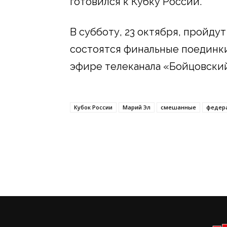
готовился к Кубку России.
В субботу, 23 октября, пройду
состоятся финальные поединки
эфире телеканала «Бойцовский
Кубок России
Марий Эл
смешанные
федер