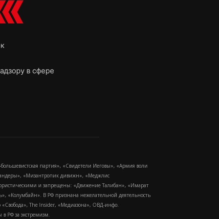
ок
адзору в сфере
-большевистская партия», «Свидетели Иеговы», «Армия воли
 Бандеры», «Мизантропик дивижн», «Меджлис
еррористическими и запрещены: «Движение Талибан», «Имарат
еть», «Колумбайн». В РФ признана нежелательной деятельность
Свобода», The Insider, «Медиазона», ОВД-инфо.
в РФ за экстремизм.