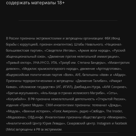
содержать материалы 18+
В России признаны экстремистскими и запрещены организации: ФБК (Фонд
борьбы с коррупцией, признан иноагентом), Штабы Навального, «Национал-
большевистская партия», «Свидетели Иеговы», «Армия воли народа», «Русский
общенациональный союз», «Движение против нелегальной иммиграции»,
«Правый сектор», УНА-УНСО, УПА, «Тризуб им. Степана Бандеры», «Мизантропик
дивижн», «Меджлис крымскотатарского народа», движение «Артподготовка»,
общероссийская политическая партия «Воля», АУЕ, батальоны «Азов» и «Айдар».
Признаны террористическими и запрещены: «Движение Талибан», «Имарат
Кавказ», «Исламское государство» (ИГ, ИГИЛ), Джебхад-ан-Нусра, «АУМ Синрике»,
«Братья-мусульмане», «Аль-Каида в странах исламского Магриба», «Сеть»,
«Колумбайн». В РФ признана нежелательной деятельность «Открытой России»,
издания «Проект Медиа». СМИ-иноагентами признаны: телеканал «Дождь»,
«Медуза», «Важные истории», «Голос Америки», радио «Свобода», The Insider,
«Медиазона», ОВД-инфо. Иноагентами признаны общество/центр «Мемориал»,
«Аналитический Центр Юрия Левады», Сахаровский центр. Instagram и Facebook
(Metа) запрещены в РФ за экстремизм.