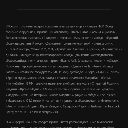
В России признаны экстремистскими и запрещены организации: ФБК (Фонд
борьбы с коррупцией, признан иноагентом), Штабы Навального, «Национал-
большевистская партия», «Свидетели Иеговы», «Армия воли народа», «Русский
общенациональный союз», «Движение против нелегальной иммиграции»,
«Правый сектор», УНА-УНСО, УПА, «Тризуб им. Степана Бандеры», «Мизантропик
дивижн», «Меджлис крымскотатарского народа», движение «Артподготовка»,
общероссийская политическая партия «Воля», АУЕ, батальоны «Азов» и «Айдар».
Признаны террористическими и запрещены: «Движение Талибан», «Имарат
Кавказ», «Исламское государство» (ИГ, ИГИЛ), Джебхад-ан-Нусра, «АУМ Синрике»,
«Братья-мусульмане», «Аль-Каида в странах исламского Магриба», «Сеть»,
«Колумбайн». В РФ признана нежелательной деятельность «Открытой России»,
издания «Проект Медиа». СМИ-иноагентами признаны: телеканал «Дождь»,
«Медуза», «Важные истории», «Голос Америки», радио «Свобода», The Insider,
«Медиазона», ОВД-инфо. Иноагентами признаны общество/центр «Мемориал»,
«Аналитический Центр Юрия Левады», Сахаровский центр. Instagram и Facebook
(Metа) запрещены в РФ за экстремизм.
"На информационном ресурсе применяются рекомендательные технологии
(информационные технологии предоставления информации на основе сбора,